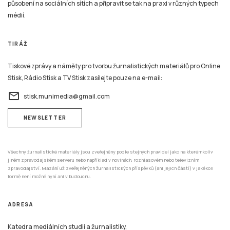
působení na sociálních sítích a připravit se tak na praxi v různých typech
médií.
TIRÁŽ
Tiskové zprávy a náměty pro tvorbu žurnalistických materiálů pro Online
Stisk, Rádio Stisk a TV Stisk zasílejte pouze na e-mail:
email
stisk.munimedia@gmail.com
NEWSLETTER
Všechny žurnalistické materiály jsou zveřejněny podle stejných pravidel jako na kterémkoliv
jiném zpravodajském serveru nebo například v novinách, rozhlasovém nebo televizním
zpravodajství. Mazání už zveřejněných žurnalistických příspěvků (ani jejich částí) v jakékoli
formě není možné nyní ani v budoucnu.
ADRESA
Katedra mediálních studií a žurnalistiky,