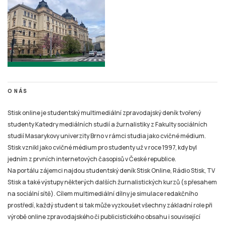
O NÁS
Stisk online je studentský multimediální zpravodajský deník tvořený
studenty Katedry mediálních studií a žurnalistiky z Fakulty sociálních
studií Masarykovy univerzity Brno v rámci studia jako cvičné médium.
Stisk vznikl jako cvičné médium pro studenty už v roce 1997, kdy byl
jedním z prvních internetových časopisů v České republice.
Na portálu zájemci najdou studentský deník Stisk Online, Rádio Stisk, TV
Stisk a také výstupy některých dalších žurnalistických kurzů (s přesahem
na sociální sítě). Cílem multimediální dílny je simulace redakčního
prostředí, každý student si tak může vyzkoušet všechny základní role při
výrobě online zpravodajského či publicistického obsahu i související