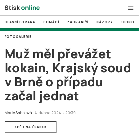
HLAVNÍ STRANA
DOMÁCÍ
ZAHRANIČÍ
NÁZORY
EKONOMI
search
FOTOGALERIE
#
MUNI
Muž měl převážet
#
Brno
kokain, Krajský soud
#
volby
v Brně o případu
login
PŘIHLÁSIT SE
začal jednat
Zapomněli jste heslo?
Založit nový účet
Marie Sabolová
4. dubna 2024 • 20:39
ZPĚT NA ČLÁNEK