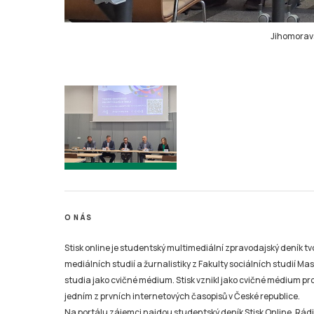
Jihomoravsk
O NÁS
Stisk online je studentský multimediální zpravodajský deník t
mediálních studií a žurnalistiky z Fakulty sociálních studií Ma
studia jako cvičné médium. Stisk vznikl jako cvičné médium pro 
jedním z prvních internetových časopisů v České republice.
Na portálu zájemci najdou studentský deník Stisk Online, Rádio