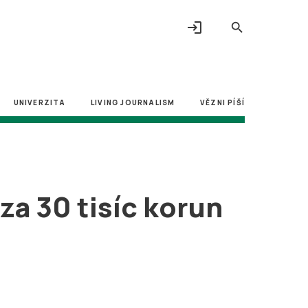
login
search
UNIVERZITA
LIVING JOURNALISM
VĚZNI PÍŠÍ
za 30 tisíc korun