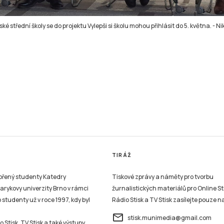
é střední školy se do projektu Vylepši si školu mohou přihlásit do 5. května.
-
Ni
TIRÁŽ
vořený studenty Katedry
Tiskové zprávy a náměty pro tvorbu
sarykovy univerzity Brno v rámci
žurnalistických materiálů pro Online St
studenty už v roce 1997, kdy byl
Rádio Stisk a TV Stisk zasílejte pouze n
email
stisk.munimedia@gmail.com
 Stisk, TV Stisk a také výstupy