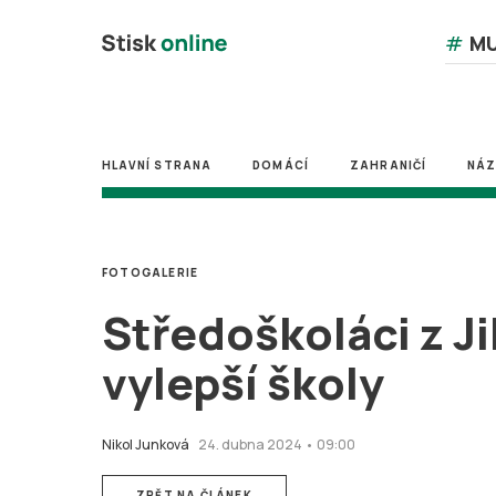
#
MU
HLAVNÍ STRANA
DOMÁCÍ
ZAHRANIČÍ
NÁ
FOTOGALERIE
Středoškoláci z J
vylepší školy
Nikol Junková
24. dubna 2024 • 09:00
ZPĚT NA ČLÁNEK