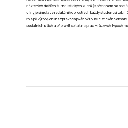
některých dalších žurnalistických kurzů (s přesahem na sociál
dílny je simulace redakčního prostředí, každý student si tak 
role při výrobě online zpravodajského či publicistického obsahu
sociálních sítích a připravit se tak na praxi v různých typech mé