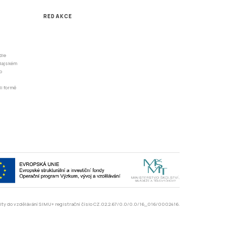
REDAKCE
dle
odajském
o
li formě
rzity do vzdělávání SIMU+ registrační číslo CZ.02.2.67/0.0/0.0/16_016/0002416.