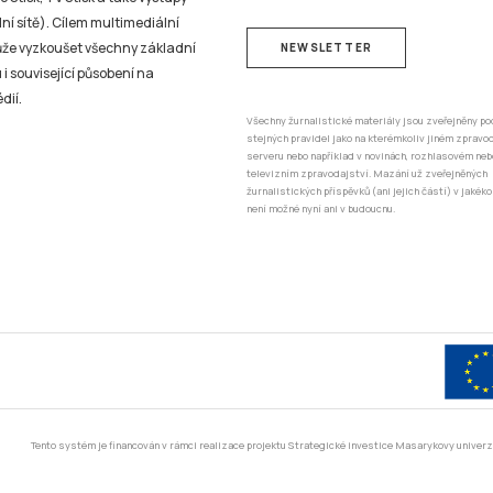
ní sítě). Cílem multimediální
může vyzkoušet všechny základní
NEWSLETTER
 i související působení na
dií.
Všechny žurnalistické materiály jsou zveřejněny po
stejných pravidel jako na kterémkoliv jiném zprav
serveru nebo například v novinách, rozhlasovém neb
televizním zpravodajství. Mazání už zveřejněných
žurnalistických příspěvků (ani jejich částí) v jakéko
není možné nyní ani v budoucnu.
Tento systém je financován v rámci realizace projektu Strategické investice Masarykovy unive