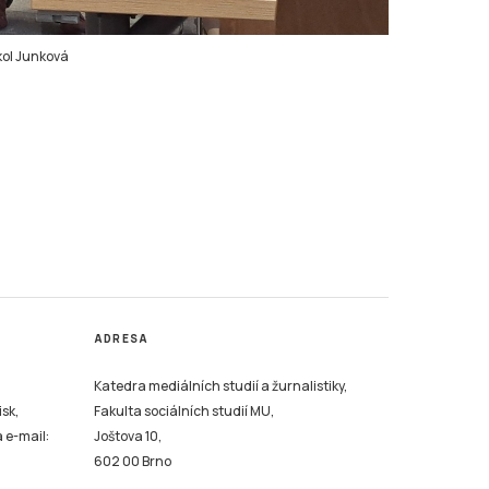
kol Junková
ADRESA
Katedra mediálních studií a žurnalistiky,
isk,
Fakulta sociálních studií MU,
a e-mail:
Joštova 10,
602 00 Brno