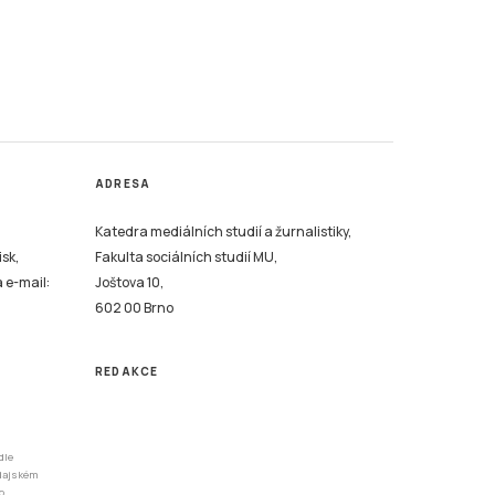
ADRESA
Katedra mediálních studií a žurnalistiky,
isk,
Fakulta sociálních studií MU,
a e-mail:
Joštova 10,
602 00 Brno
REDAKCE
dle
odajském
o