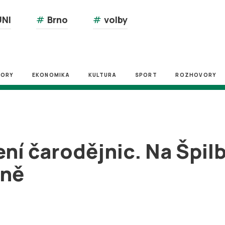
NI
#
Brno
#
volby
ZORY
EKONOMIKA
KULTURA
SPORT
ROZHOVORY
ní čarodějnic. Na Špil
rně