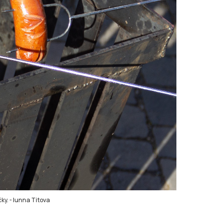
ky.
-
Iunna Titova