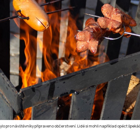
bylo pro návštěvníky připraveno občerstvení. Lidé si mohli například opéct špekáč