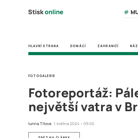
#
MU
HLAVNÍ STRANA
DOMÁCÍ
ZAHRANIČÍ
NÁ
FOTOGALERIE
Fotoreportáž: Pále
největší vatra v B
Iunna Titova
1. května 2024 • 09:00
ZPĚT NA ČLÁNEK