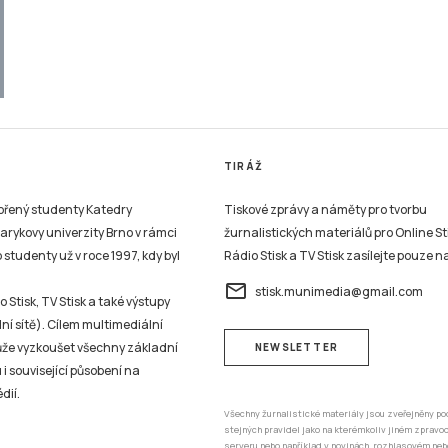
TIRÁŽ
vořený studenty Katedry
Tiskové zprávy a náměty pro tvorbu
sarykovy univerzity Brno v rámci
žurnalistických materiálů pro Online St
studenty už v roce 1997, kdy byl
Rádio Stisk a TV Stisk zasílejte pouze n
email
stisk.munimedia@gmail.com
 Stisk, TV Stisk a také výstupy
ní sítě). Cílem multimediální
může vyzkoušet všechny základní
NEWSLETTER
 i související působení na
dií.
Všechny žurnalistické materiály jsou zveřejněny po
stejných pravidel jako na kterémkoliv jiném zprav
serveru nebo například v novinách, rozhlasovém neb