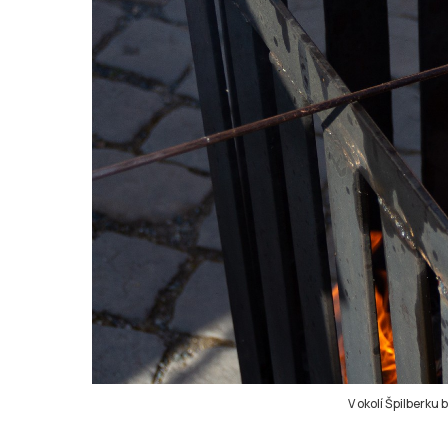
V okolí Špilberku 