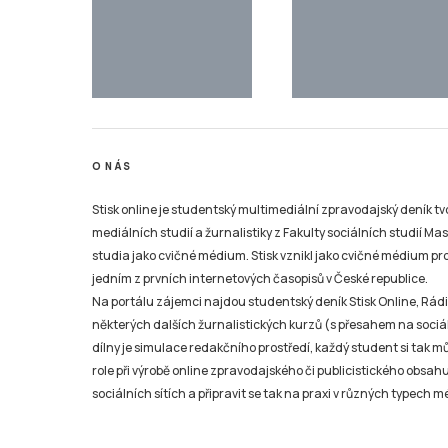
O NÁS
Stisk online je studentský multimediální zpravodajský deník t
mediálních studií a žurnalistiky z Fakulty sociálních studií Ma
studia jako cvičné médium. Stisk vznikl jako cvičné médium pro 
jedním z prvních internetových časopisů v České republice.
Na portálu zájemci najdou studentský deník Stisk Online, Rádio
některých dalších žurnalistických kurzů (s přesahem na sociál
dílny je simulace redakčního prostředí, každý student si tak 
role při výrobě online zpravodajského či publicistického obsahu
sociálních sítích a připravit se tak na praxi v různých typech mé