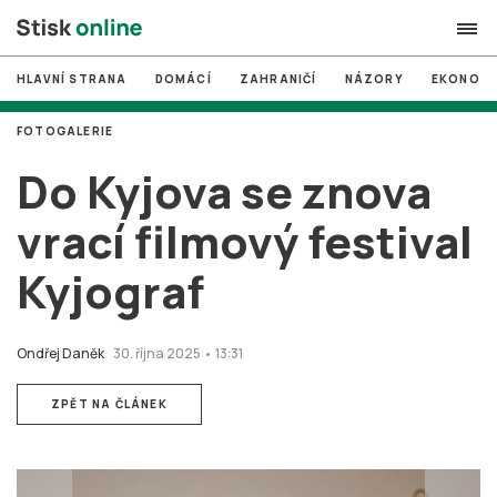
HLAVNÍ STRANA
DOMÁCÍ
ZAHRANIČÍ
NÁZORY
EKONOMI
search
FOTOGALERIE
#
MUNI
Do Kyjova se znova
#
Brno
vrací filmový festival
#
volby
Kyjograf
login
PŘIHLÁSIT SE
Zapomněli jste heslo?
Ondřej Daněk
30. října 2025 • 13:31
Založit nový účet
ZPĚT NA ČLÁNEK