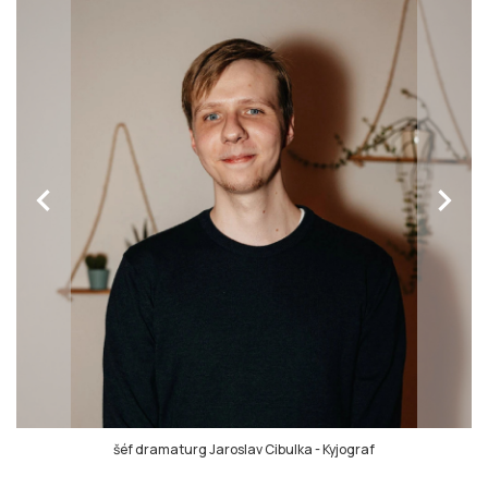
chevron_left
chevron_right
šéf dramaturg Jaroslav Cibulka
-
Kyjograf