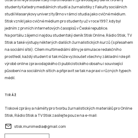
studenty Katedry mediálních studií a žurnalistiky z Fakulty sociálních
studií Masarykovy univerzity Brno v rámci studia jako cvičné médium.
Stisk vznikl jako cvičné médium pro studenty už v roce 1997, kdy byl
jedním z prvních internetových časopisů v České republice.
Na portálu zájemci najdou studentský deník Stisk Online, Rádio Stisk, TV
Stisk a také výstupy některých dalších žurnalistických kurzů (s přesahem
na sociální sítě). Cílem multimediální dílny je simulace redakčního
prostředí, každý student si tak může vyzkoušet všechny základní role při
výrobě online zpravodajského či publicistického obsahu i související
působení na sociálních sítích a připravit se tak na praxi v různých typech
médií.
TIRÁŽ
Tiskové zprávy a náměty pro tvorbu žurnalistických materiálů pro Online
Stisk, Rádio Stisk a TV Stisk zasílejte pouze na e-mail:
email
stisk.munimedia@gmail.com