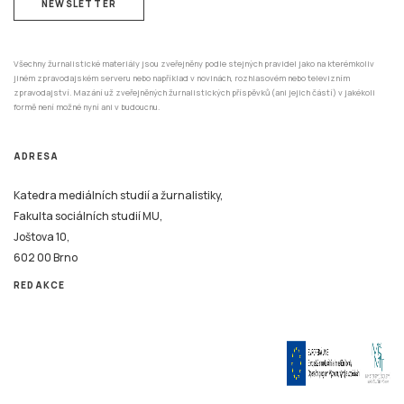
NEWSLETTER
Všechny žurnalistické materiály jsou zveřejněny podle stejných pravidel jako na kterémkoliv
jiném zpravodajském serveru nebo například v novinách, rozhlasovém nebo televizním
zpravodajství. Mazání už zveřejněných žurnalistických příspěvků (ani jejich částí) v jakékoli
formě není možné nyní ani v budoucnu.
ADRESA
Katedra mediálních studií a žurnalistiky,
Fakulta sociálních studií MU,
Joštova 10,
602 00 Brno
REDAKCE