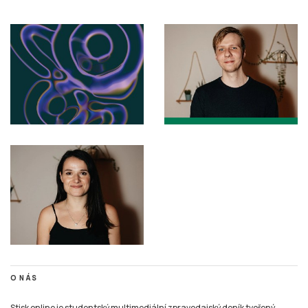
O NÁS
Stisk online je studentský multimediální zpravodajský deník tvořený