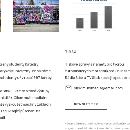
TIRÁŽ
vořený studenty Katedry
Tiskové zprávy a náměty pro tvorbu
sarykovy univerzity Brno v rámci
žurnalistických materiálů pro Online St
studenty už v roce 1997, kdy byl
Rádio Stisk a TV Stisk zasílejte pouze n
email
stisk.munimedia@gmail.com
 Stisk, TV Stisk a také výstupy
ní sítě). Cílem multimediální
může vyzkoušet všechny základní
NEWSLETTER
 i související působení na
dií.
Všechny žurnalistické materiály jsou zveřejněny po
stejných pravidel jako na kterémkoliv jiném zprav