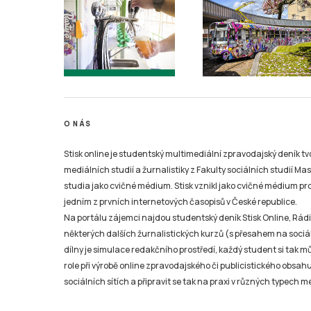
O NÁS
Stisk online je studentský multimediální zpravodajský deník t
mediálních studií a žurnalistiky z Fakulty sociálních studií Ma
studia jako cvičné médium. Stisk vznikl jako cvičné médium pro 
jedním z prvních internetových časopisů v České republice.
Na portálu zájemci najdou studentský deník Stisk Online, Rádio
některých dalších žurnalistických kurzů (s přesahem na sociál
dílny je simulace redakčního prostředí, každý student si tak 
role při výrobě online zpravodajského či publicistického obsahu
sociálních sítích a připravit se tak na praxi v různých typech mé