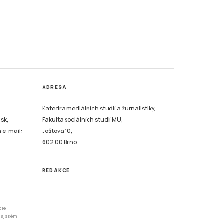
ADRESA
Katedra mediálních studií a žurnalistiky,
isk,
Fakulta sociálních studií MU,
a e-mail:
Joštova 10,
602 00 Brno
REDAKCE
dle
odajském