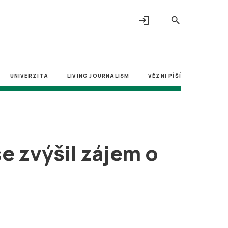
login
search
UNIVERZITA
LIVING JOURNALISM
VĚZNI PÍŠÍ
se zvýšil zájem o