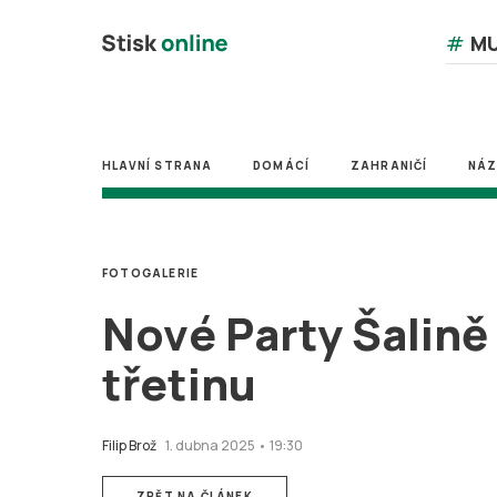
#
MU
HLAVNÍ STRANA
DOMÁCÍ
ZAHRANIČÍ
NÁ
FOTOGALERIE
Nové Party Šalině 
třetinu
Filip Brož
1. dubna 2025 • 19:30
ZPĚT NA ČLÁNEK