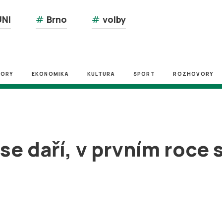
NI
#
Brno
#
volby
ZORY
EKONOMIKA
KULTURA
SPORT
ROZHOVORY
se daří, v prvním roce 