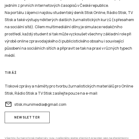
jedním z prvních internetových časopisů v České republice.
Na portálu zájemci najdou studentský deník Stisk Online, Rádio Stisk, TV
Stisk a také výstupy některých dalších žurnalistických kurzů (s přesahem
na sociální sítě). Cílem multimediální dílny je simulace redakčního
prostředí, každý student si tak může vyzkoušet všechny základní role při
výrobě online zpravodajského či publicistického obsahu i související
působení na sociálních sítích a připravit se tak na praxi v různých typech
médií.
TIRÁŽ
Tiskové zprávy a náměty pro tvorbu žurnalistických materiálů pro Online
Stisk, Rádio Stisk a TV Stisk zasílejte pouze na e-mail:
email
stisk.munimedia@gmail.com
NEWSLETTER
Všechny žurnalistické materiály jsou zveřejněny podle stejných pravidel jako na kterémkoliv