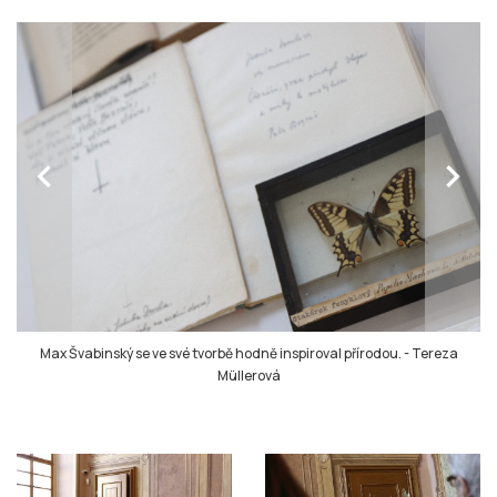
chevron_left
chevron_right
Max Švabinský se ve své tvorbě hodně inspiroval přírodou.
-
Tereza
Müllerová