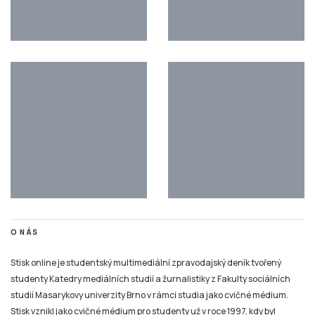
O NÁS
Stisk online je studentský multimediální zpravodajský deník tvořený
studenty Katedry mediálních studií a žurnalistiky z Fakulty sociálních
studií Masarykovy univerzity Brno v rámci studia jako cvičné médium.
Stisk vznikl jako cvičné médium pro studenty už v roce 1997, kdy byl