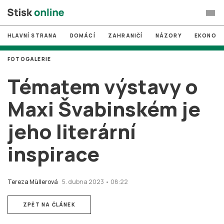
HLAVNÍ STRANA
DOMÁCÍ
ZAHRANIČÍ
NÁZORY
EKONOMI
search
FOTOGALERIE
#
MUNI
Tématem výstavy o
#
Brno
Maxi Švabinském je
#
volby
jeho literární
login
PŘIHLÁSIT SE
inspirace
Zapomněli jste heslo?
Založit nový účet
Tereza Müllerová
5. dubna 2023 • 08:22
ZPĚT NA ČLÁNEK