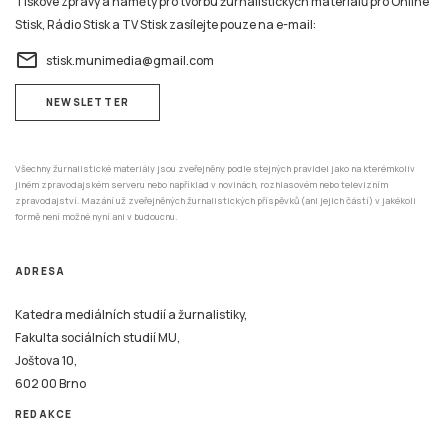
Tiskové zprávy a náměty pro tvorbu žurnalistických materiálů pro Online
Stisk, Rádio Stisk a TV Stisk zasílejte pouze na e-mail:
email
stisk.munimedia@gmail.com
NEWSLETTER
Všechny žurnalistické materiály jsou zveřejněny podle stejných pravidel jako na kterémkoliv
jiném zpravodajském serveru nebo například v novinách, rozhlasovém nebo televizním
zpravodajství. Mazání už zveřejněných žurnalistických příspěvků (ani jejich částí) v jakékoli
formě není možné nyní ani v budoucnu.
ADRESA
Katedra mediálních studií a žurnalistiky,
Fakulta sociálních studií MU,
Joštova 10,
602 00 Brno
REDAKCE