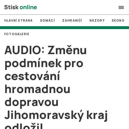
HLAVNÍ STRANA
DOMÁCÍ
ZAHRANIČÍ
NÁZORY
EKONOMI
search
FOTOGALERIE
#
MUNI
AUDIO: Změnu
#
Brno
podmínek pro
#
volby
cestování
login
PŘIHLÁSIT SE
hromadnou
Zapomněli jste heslo?
Založit nový účet
dopravou
Jihomoravský kraj
odložil