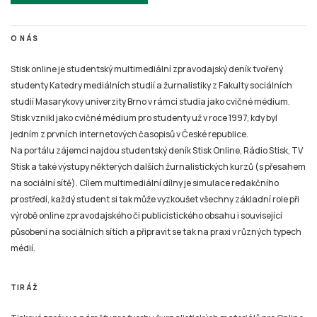
O NÁS
Stisk online je studentský multimediální zpravodajský deník tvořený
studenty Katedry mediálních studií a žurnalistiky z Fakulty sociálních
studií Masarykovy univerzity Brno v rámci studia jako cvičné médium.
Stisk vznikl jako cvičné médium pro studenty už v roce 1997, kdy byl
jedním z prvních internetových časopisů v České republice.
Na portálu zájemci najdou studentský deník Stisk Online, Rádio Stisk, TV
Stisk a také výstupy některých dalších žurnalistických kurzů (s přesahem
na sociální sítě). Cílem multimediální dílny je simulace redakčního
prostředí, každý student si tak může vyzkoušet všechny základní role při
výrobě online zpravodajského či publicistického obsahu i související
působení na sociálních sítích a připravit se tak na praxi v různých typech
médií.
TIRÁŽ