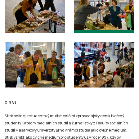
O NÁS
Stisk online je studentský multimediální zpravodajský deník tvořený
studenty Katedry mediálních studií a žurnalistiky z Fakulty sociálních
studií Masarykovy univerzity Brno v rámci studia jako cvičné médium.
Stisk vznikl jako cvičné médium pro studenty už v roce 1997, kdy byl