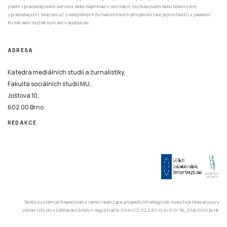
jiném zpravodajském serveru nebo například v novinách, rozhlasovém nebo televizním
zpravodajství. Mazání už zveřejněných žurnalistických příspěvků (ani jejich částí) v jakékoli
formě není možné nyní ani v budoucnu.
ADRESA
Katedra mediálních studií a žurnalistiky,
Fakulta sociálních studií MU,
Joštova 10,
602 00 Brno
REDAKCE
Tento systém je financován v rámci realizace projektu Strategické investice Masarykovy
univerzity do vzdělávání SIMU+ registrační číslo CZ.02.2.67/0.0/0.0/16_016/0002416.