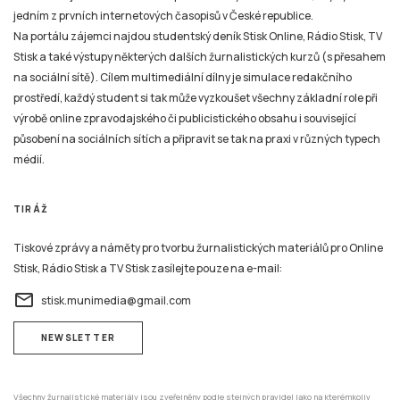
jedním z prvních internetových časopisů v České republice.
Na portálu zájemci najdou studentský deník Stisk Online, Rádio Stisk, TV
Stisk a také výstupy některých dalších žurnalistických kurzů (s přesahem
na sociální sítě). Cílem multimediální dílny je simulace redakčního
prostředí, každý student si tak může vyzkoušet všechny základní role při
výrobě online zpravodajského či publicistického obsahu i související
působení na sociálních sítích a připravit se tak na praxi v různých typech
médií.
TIRÁŽ
Tiskové zprávy a náměty pro tvorbu žurnalistických materiálů pro Online
Stisk, Rádio Stisk a TV Stisk zasílejte pouze na e-mail:
email
stisk.munimedia@gmail.com
NEWSLETTER
Všechny žurnalistické materiály jsou zveřejněny podle stejných pravidel jako na kterémkoliv