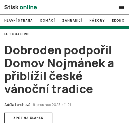
HLAVNÍ STRANA
DOMÁCÍ
ZAHRANIČÍ
NÁZORY
EKONOMI
search
FOTOGALERIE
#
MUNI
Dobroden podpořil
#
Brno
Domov Nojmánek a
#
volby
přiblížil české
login
PŘIHLÁSIT SE
vánoční tradice
Zapomněli jste heslo?
Založit nový účet
Adéla Lerchová
9. prosince 2025 • 11:21
ZPĚT NA ČLÁNEK