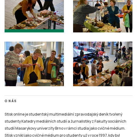
O NÁS
Stisk online je studentský multimediální zpravodajský deník tvořený
studenty Katedry mediálních studií a žurnalistiky z Fakulty sociálních
studií Masarykovy univerzity Brno v rámci studia jako cvičné médium.
Stisk vznikl jako cvičné médium pro studenty už v roce 1997, kdy byl