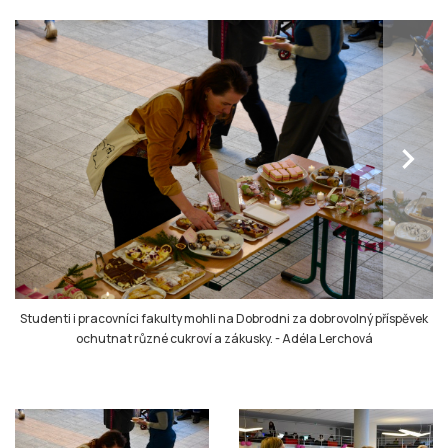
chevron_right
Studenti i pracovníci fakulty mohli na Dobrodni za dobrovolný příspěvek
ochutnat různé cukroví a zákusky.
-
Adéla Lerchová