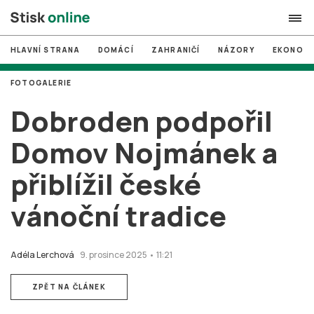
HLAVNÍ STRANA
DOMÁCÍ
ZAHRANIČÍ
NÁZORY
EKONOMI
search
FOTOGALERIE
#
MUNI
Dobroden podpořil
#
Brno
Domov Nojmánek a
#
volby
přiblížil české
login
PŘIHLÁSIT SE
vánoční tradice
Zapomněli jste heslo?
Založit nový účet
Adéla Lerchová
9. prosince 2025 • 11:21
ZPĚT NA ČLÁNEK