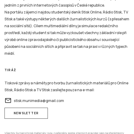
jedním z prvních internetových časopisů v České republice.
Na portálu zájemci najdou studentský deník Stisk Online, Rádio Stisk, TV
Stisk a také výstupy některých dalších žurnalistických kurzů (s přesahem
na sociální sítě). Cílem multimediální dílny je simulace redakčního
prostředí, každý student si tak může vyzkoušet všechny základní role při
výrobě online zpravodajského či publicistického obsahu i související
působení na sociálních sítích a připravit se tak na praxi v různých typech
médií.
TIRÁŽ
Tiskové zprávy a náměty pro tvorbu žurnalistických materiálů pro Online
Stisk, Rádio Stisk a TV Stisk zasílejte pouze na e-mail:
email
stisk.munimedia@gmail.com
NEWSLETTER
Všechny žurnalistické materiály jsou zveřejněny podle stejných pravidel jako na kterémkoliv