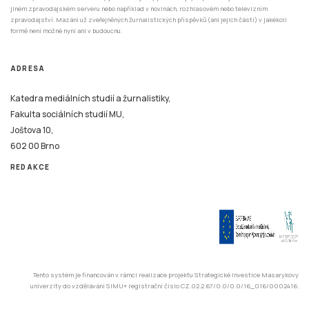
jiném zpravodajském serveru nebo například v novinách, rozhlasovém nebo televizním
zpravodajství. Mazání už zveřejněných žurnalistických příspěvků (ani jejich částí) v jakékoli
formě není možné nyní ani v budoucnu.
ADRESA
Katedra mediálních studií a žurnalistiky,
Fakulta sociálních studií MU,
Joštova 10,
602 00 Brno
REDAKCE
Tento systém je financován v rámci realizace projektu Strategické investice Masarykovy
univerzity do vzdělávání SIMU+ registrační číslo CZ.02.2.67/0.0/0.0/16_016/0002416.