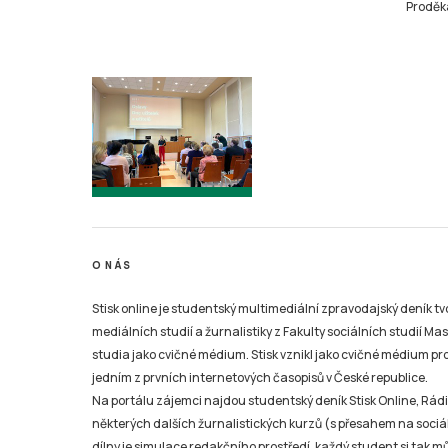
Proděka
O NÁS
Stisk online je studentský multimediální zpravodajský deník t
mediálních studií a žurnalistiky z Fakulty sociálních studií Ma
studia jako cvičné médium. Stisk vznikl jako cvičné médium pro 
jedním z prvních internetových časopisů v České republice.
Na portálu zájemci najdou studentský deník Stisk Online, Rádio
některých dalších žurnalistických kurzů (s přesahem na sociál
dílny je simulace redakčního prostředí, každý student si tak 