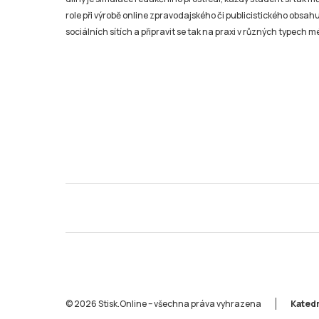
role při výrobě online zpravodajského či publicistického obsahu
sociálních sítích a připravit se tak na praxi v různých typech mé
© 2026 Stisk.Online – všechna práva vyhrazena
Katedr