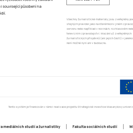
 i související působení na
dií.
Všechny žurnalistické materiály jsou zveřejněny po
stejných pravidel jako na kterémkoliv jiném zprav
serveru nebo například v novinách, rozhlasovém neb
televizním zpravodajství. Mazání už zveřejněných
žurnalistických příspěvků (ani jejich částí) v jakéko
není možné nyní ani v budoucnu.
Tento systém je financován v rámci realizace projektu Strategické investice Masarykovy unive
a mediálních studií a žurnalistiky
Fakulta sociálních studií
M