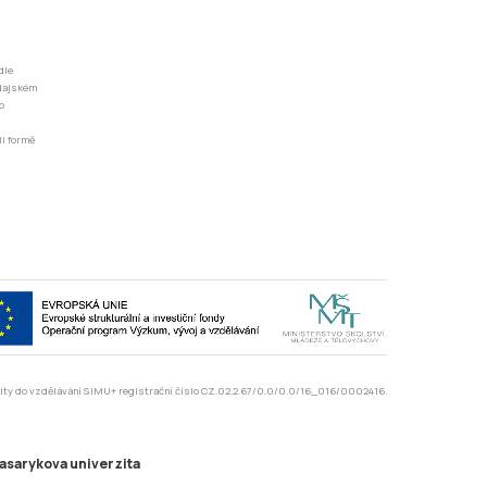
dle
odajském
o
li formě
rzity do vzdělávání SIMU+ registrační číslo CZ.02.2.67/0.0/0.0/16_016/0002416.
asarykova univerzita