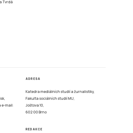
a Tvrdá
ADRESA
Katedra mediálních studií a žurnalistiky,
isk,
Fakulta sociálních studií MU,
a e-mail:
Joštova 10,
602 00 Brno
REDAKCE