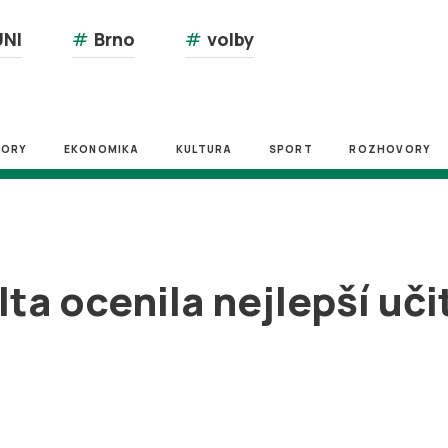
NI
#
Brno
#
volby
ZORY
EKONOMIKA
KULTURA
SPORT
ROZHOVORY
ta ocenila nejlepší uči