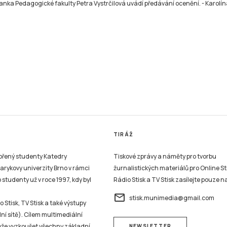
nka Pedagogické fakulty Petra Vystrčilová uvádí předávání ocenění.
-
Karolín
TIRÁŽ
vořený studenty Katedry
Tiskové zprávy a náměty pro tvorbu
sarykovy univerzity Brno v rámci
žurnalistických materiálů pro Online St
studenty už v roce 1997, kdy byl
Rádio Stisk a TV Stisk zasílejte pouze n
email
stisk.munimedia@gmail.com
 Stisk, TV Stisk a také výstupy
ní sítě). Cílem multimediální
může vyzkoušet všechny základní
NEWSLETTER