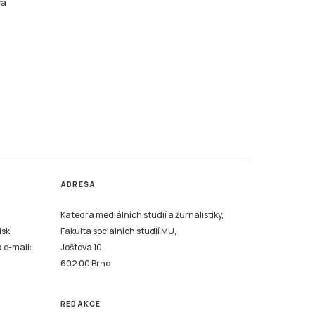
vá
ADRESA
Katedra mediálních studií a žurnalistiky,
isk,
Fakulta sociálních studií MU,
a e-mail:
Joštova 10,
602 00 Brno
REDAKCE