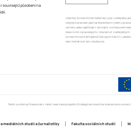
 i související působení na
dií.
Všechny žurnalistické materiály jsou zveřejněny po
stejných pravidel jako na kterémkoliv jiném zprav
serveru nebo například v novinách, rozhlasovém neb
televizním zpravodajství. Mazání už zveřejněných
žurnalistických příspěvků (ani jejich částí) v jakéko
není možné nyní ani v budoucnu.
Tento systém je financován v rámci realizace projektu Strategické investice Masarykovy unive
a mediálních studií a žurnalistiky
Fakulta sociálních studií
M