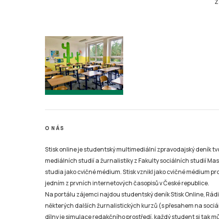
Ž
O NÁS
Stisk online je studentský multimediální zpravodajský deník t
mediálních studií a žurnalistiky z Fakulty sociálních studií Ma
studia jako cvičné médium. Stisk vznikl jako cvičné médium pro 
jedním z prvních internetových časopisů v České republice.
Na portálu zájemci najdou studentský deník Stisk Online, Rádio
některých dalších žurnalistických kurzů (s přesahem na sociál
dílny je simulace redakčního prostředí, každý student si tak 