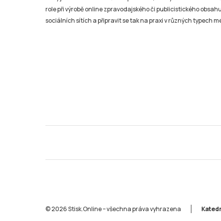
role při výrobě online zpravodajského či publicistického obsahu
sociálních sítích a připravit se tak na praxi v různých typech mé
© 2026 Stisk.Online – všechna práva vyhrazena
Katedr