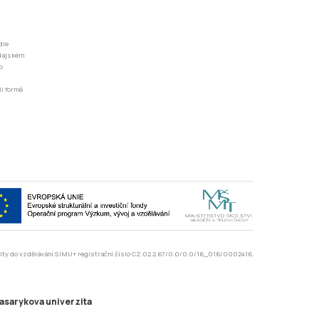
dle
odajském
o
li formě
rzity do vzdělávání SIMU+ registrační číslo CZ.02.2.67/0.0/0.0/16_016/0002416.
asarykova univerzita