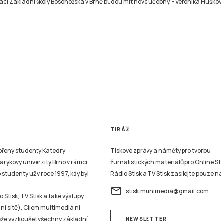
áci Základní školy Bosonožská v Brně budou mít nové učebny.
-
Veronika Huško
TIRÁŽ
vořený studenty Katedry
Tiskové zprávy a náměty pro tvorbu
sarykovy univerzity Brno v rámci
žurnalistických materiálů pro Online St
studenty už v roce 1997, kdy byl
Rádio Stisk a TV Stisk zasílejte pouze n
email
stisk.munimedia@gmail.com
 Stisk, TV Stisk a také výstupy
ní sítě). Cílem multimediální
může vyzkoušet všechny základní
NEWSLETTER