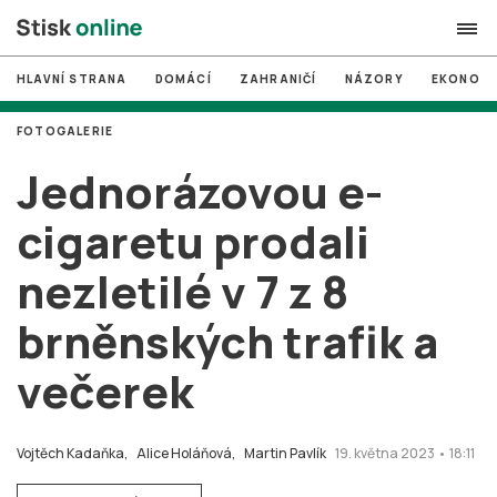
HLAVNÍ STRANA
DOMÁCÍ
ZAHRANIČÍ
NÁZORY
EKONOMI
search
FOTOGALERIE
#
MUNI
Jednorázovou e-
#
Brno
cigaretu prodali
#
volby
nezletilé v 7 z 8
login
PŘIHLÁSIT SE
brněnských trafik a
Zapomněli jste heslo?
Založit nový účet
večerek
Vojtěch Kadaňka,
Alice Holáňová,
Martin Pavlík
19. května 2023 • 18:11