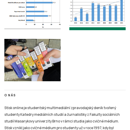
O NÁS
Stisk online je studentský multimediální zpravodajský deník tvořený
studenty Katedry mediálních studií a žurnalistiky z Fakulty sociálních
studií Masarykovy univerzity Brno v rámci studia jako cvičné médium.
Stisk vznikl jako cvičné médium pro studenty už v roce 1997, kdy byl