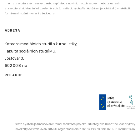
jiném zpravodajském serveru nebo například v novinách, rozhlasovém nebo televizním
zpravodajství. Mazání už zveřejněných žurnalistických příspěvků (ani jejich částí) v jakékoli
formě není možné nyní ani v budoucnu.
ADRESA
Katedra mediálních studií a žurnalistiky,
Fakulta sociálních studií MU,
Joštova 10,
602 00 Brno
REDAKCE
Tento systém je financován v rámci realizace projektu Strategické investice Masarykovy
univerzity do vzdělávání SIMU+ registrační číslo CZ.02.2.67/0.0/0.0/16_016/0002416.