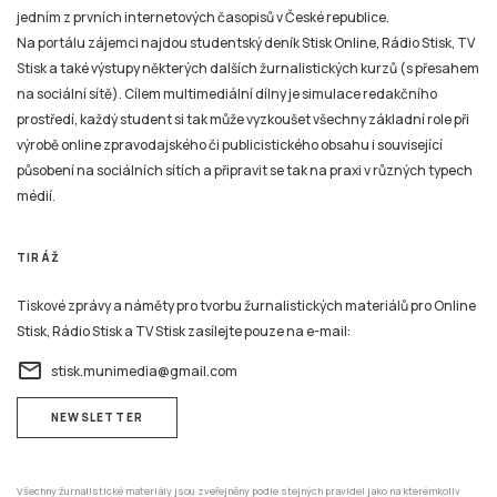
jedním z prvních internetových časopisů v České republice.
Na portálu zájemci najdou studentský deník Stisk Online, Rádio Stisk, TV
Stisk a také výstupy některých dalších žurnalistických kurzů (s přesahem
na sociální sítě). Cílem multimediální dílny je simulace redakčního
prostředí, každý student si tak může vyzkoušet všechny základní role při
výrobě online zpravodajského či publicistického obsahu i související
působení na sociálních sítích a připravit se tak na praxi v různých typech
médií.
TIRÁŽ
Tiskové zprávy a náměty pro tvorbu žurnalistických materiálů pro Online
Stisk, Rádio Stisk a TV Stisk zasílejte pouze na e-mail:
email
stisk.munimedia@gmail.com
NEWSLETTER
Všechny žurnalistické materiály jsou zveřejněny podle stejných pravidel jako na kterémkoliv