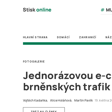
#
MU
HLAVNÍ STRANA
DOMÁCÍ
ZAHRANIČÍ
NÁ
FOTOGALERIE
Jednorázovou e-cig
brněnských trafik
Vojtěch Kadaňka,
Alice Holáňová,
Martin Pavlík
19. května 2
ZPĚT NA ČLÁNEK