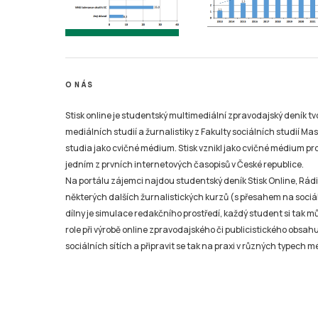
O NÁS
Stisk online je studentský multimediální zpravodajský deník t
mediálních studií a žurnalistiky z Fakulty sociálních studií Ma
studia jako cvičné médium. Stisk vznikl jako cvičné médium pro 
jedním z prvních internetových časopisů v České republice.
Na portálu zájemci najdou studentský deník Stisk Online, Rádio
některých dalších žurnalistických kurzů (s přesahem na sociál
dílny je simulace redakčního prostředí, každý student si tak 
role při výrobě online zpravodajského či publicistického obsahu
sociálních sítích a připravit se tak na praxi v různých typech mé