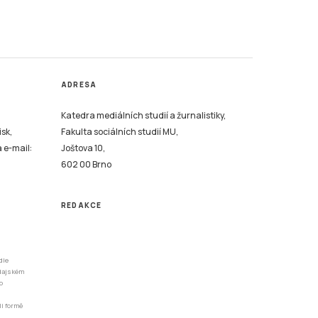
ADRESA
Katedra mediálních studií a žurnalistiky,
isk,
Fakulta sociálních studií MU,
a e-mail:
Joštova 10,
602 00 Brno
REDAKCE
dle
odajském
o
li formě