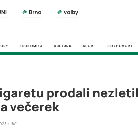
NI
#
Brno
#
volby
ZORY
EKONOMIKA
KULTURA
SPORT
ROZHOVORY
aretu prodali nezletilé
 a večerek
023 • 18:11