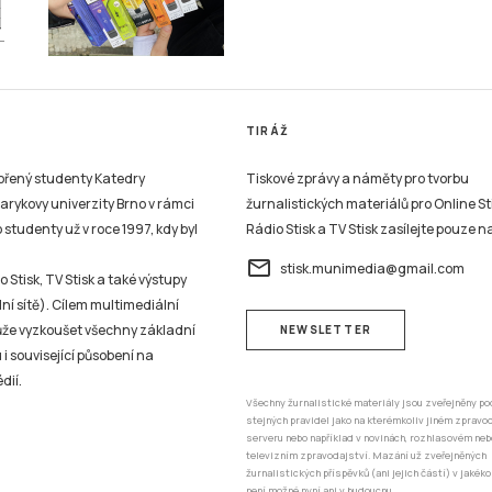
TIRÁŽ
vořený studenty Katedry
Tiskové zprávy a náměty pro tvorbu
sarykovy univerzity Brno v rámci
žurnalistických materiálů pro Online St
studenty už v roce 1997, kdy byl
Rádio Stisk a TV Stisk zasílejte pouze n
email
stisk.munimedia@gmail.com
 Stisk, TV Stisk a také výstupy
ní sítě). Cílem multimediální
může vyzkoušet všechny základní
NEWSLETTER
 i související působení na
dií.
Všechny žurnalistické materiály jsou zveřejněny po
stejných pravidel jako na kterémkoliv jiném zprav
serveru nebo například v novinách, rozhlasovém neb
televizním zpravodajství. Mazání už zveřejněných
žurnalistických příspěvků (ani jejich částí) v jakéko
není možné nyní ani v budoucnu.