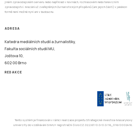
jiném zpravodajském serveru nebo například v novinách, rozhlasovém nebo televizním
zpravodajství. Mazání už zveřejněných žurnalistických příspěvků (ani jejich částí) v jakékoli
formě není možné nyní ani v budoucnu.
ADRESA
Katedra mediálních studií a žurnalistiky,
Fakulta sociálních studií MU,
Joštova 10,
602 00 Brno
REDAKCE
Tento systém je financován v rámci realizace projektu Strategické investice Masarykovy
univerzity do vzdělávání SIMU+ registrační číslo CZ.02.2.67/0.0/0.0/16_016/0002416.