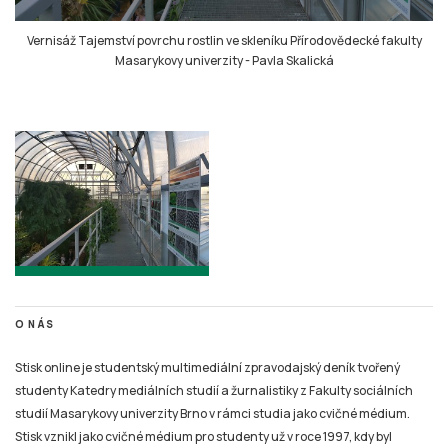
Vernisáž Tajemství povrchu rostlin ve skleníku Přírodovědecké fakulty
Masarykovy univerzity
-
Pavla Skalická
O NÁS
Stisk online je studentský multimediální zpravodajský deník tvořený
studenty Katedry mediálních studií a žurnalistiky z Fakulty sociálních
studií Masarykovy univerzity Brno v rámci studia jako cvičné médium.
Stisk vznikl jako cvičné médium pro studenty už v roce 1997, kdy byl