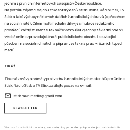
jedním z prvních internetových časopisů v České republice.
Na portálu zájemci najdou studentský deník Stisk Online, Rádio Stisk, TV
Stisk a také výstupy některých dalších žurnalistických kurzů (s přesahem
na sociální sítě). Cílem multimediální dílny je simulace redakčního
prostředí, každý student si tak může vyzkoušet všechny základní role při
výrobě online zpravodajského či publicistického obsahu i související
působení na sociálních sítích a připravit se tak na praxi v různých typech
médií.
TIRÁŽ
Tiskové zprávy a náměty pro tvorbu žurnalistických materiálů pro Online
Stisk, Rádio Stisk a TV Stisk zasílejte pouze na e-mail:
email
stisk.munimedia@gmail.com
NEWSLETTER
Všechny žurnalistické materiály jsou zveřejněny podle stejných pravidel jako na kterémkoliv