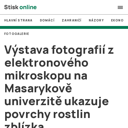
HLAVNÍ STRANA
DOMÁCÍ
ZAHRANIČÍ
NÁZORY
EKONOMI
search
FOTOGALERIE
#
MUNI
Výstava fotografií z
#
Brno
elektronového
#
volby
mikroskopu na
login
PŘIHLÁSIT SE
Masarykově
Zapomněli jste heslo?
Založit nový účet
univerzitě ukazuje
povrchy rostlin
zblízka