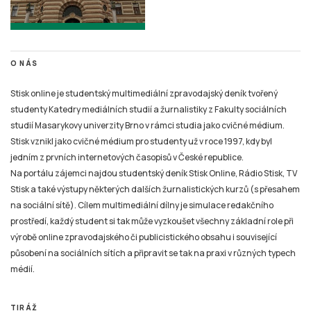
O NÁS
Stisk online je studentský multimediální zpravodajský deník tvořený
studenty Katedry mediálních studií a žurnalistiky z Fakulty sociálních
studií Masarykovy univerzity Brno v rámci studia jako cvičné médium.
Stisk vznikl jako cvičné médium pro studenty už v roce 1997, kdy byl
jedním z prvních internetových časopisů v České republice.
Na portálu zájemci najdou studentský deník Stisk Online, Rádio Stisk, TV
Stisk a také výstupy některých dalších žurnalistických kurzů (s přesahem
na sociální sítě). Cílem multimediální dílny je simulace redakčního
prostředí, každý student si tak může vyzkoušet všechny základní role při
výrobě online zpravodajského či publicistického obsahu i související
působení na sociálních sítích a připravit se tak na praxi v různých typech
médií.
TIRÁŽ