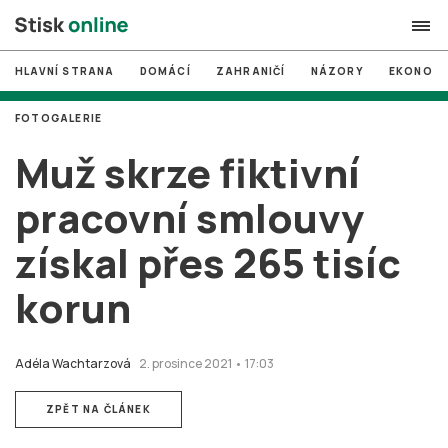
HLAVNÍ STRANA
DOMÁCÍ
ZAHRANIČÍ
NÁZORY
EKONOMI
search
FOTOGALERIE
#
MUNI
Muž skrze fiktivní
#
Brno
pracovní smlouvy
#
volby
získal přes 265 tisíc
login
PŘIHLÁSIT SE
korun
Zapomněli jste heslo?
Založit nový účet
Adéla Wachtarzová
2. prosince 2021 • 17:03
ZPĚT NA ČLÁNEK