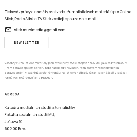
Tiskové zprávy a náměty pro tvorbu žurnalistických materiálů pro Online
Stisk, Rádio Stisk a TV Stisk zasílejte pouze na e-mail:
email
stisk.munimedia@gmail.com
NEWSLETTER
Všechny žurnalistické materiály jsou zveřejněny podle stejných pravidel jako na kterémkoliv
jiném zpravodajském serveru nebo například v novinách, rozhlasovém nebo televizním
zpravodajství. Mazání už zveřejněných žurnalistických příspěvků (ani jejich částí) v jakékoli
formě není možné nyní ani v budoucnu.
ADRESA
Katedra mediálních studií a žurnalistiky,
Fakulta sociálních studií MU,
Joštova 10,
602 00 Brno