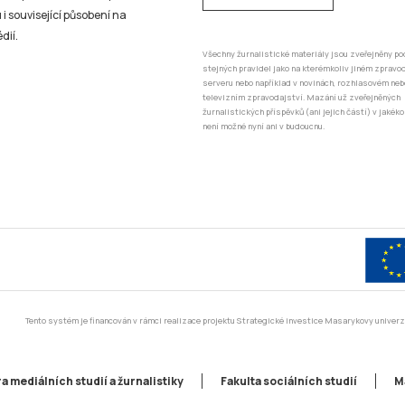
 i související působení na
dií.
Všechny žurnalistické materiály jsou zveřejněny po
stejných pravidel jako na kterémkoliv jiném zprav
serveru nebo například v novinách, rozhlasovém neb
televizním zpravodajství. Mazání už zveřejněných
žurnalistických příspěvků (ani jejich částí) v jakéko
není možné nyní ani v budoucnu.
Tento systém je financován v rámci realizace projektu Strategické investice Masarykovy unive
a mediálních studií a žurnalistiky
Fakulta sociálních studií
M