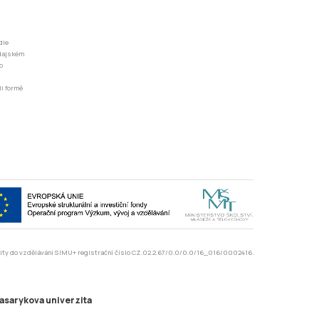
dle
odajském
o
li formě
rzity do vzdělávání SIMU+ registrační číslo CZ.02.2.67/0.0/0.0/16_016/0002416.
asarykova univerzita