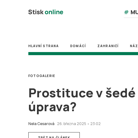
#
MU
HLAVNÍ STRANA
DOMÁCÍ
ZAHRANIČÍ
NÁ
FOTOGALERIE
Prostituce v šedé
úprava?
Nela Cesarová
26. března 2025 • 23:02
ZPĚT NA ČLÁNEK