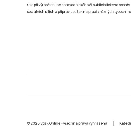
role při výrobě online zpravodajského či publicistického obsahu
sociálních sítích a připravit se tak na praxi v různých typech mé
© 2026 Stisk.Online – všechna práva vyhrazena
Katedr