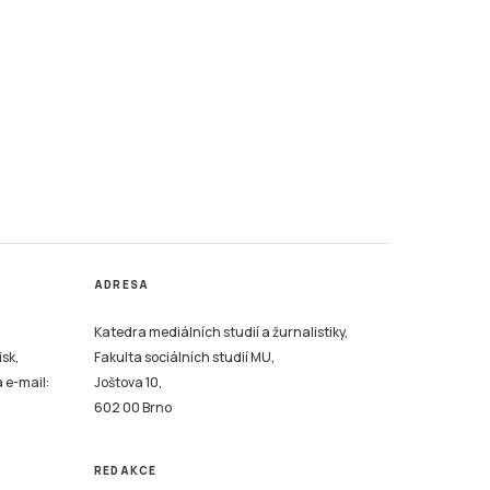
ADRESA
Katedra mediálních studií a žurnalistiky,
isk,
Fakulta sociálních studií MU,
a e-mail:
Joštova 10,
602 00 Brno
REDAKCE