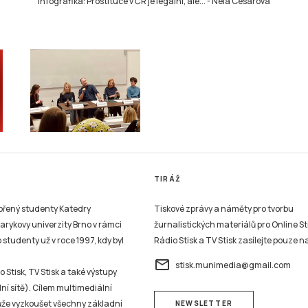
Infografika: Prostituce v ČR je legální, ale...
-
Nela Cesarová
TIRÁŽ
vořený studenty Katedry
Tiskové zprávy a náměty pro tvorbu
sarykovy univerzity Brno v rámci
žurnalistických materiálů pro Online St
studenty už v roce 1997, kdy byl
Rádio Stisk a TV Stisk zasílejte pouze n
email
stisk.munimedia@gmail.com
 Stisk, TV Stisk a také výstupy
ní sítě). Cílem multimediální
může vyzkoušet všechny základní
NEWSLETTER