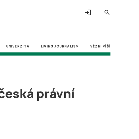
login
search
UNIVERZITA
LIVING JOURNALISM
VĚZNI PÍŠÍ
česká právní