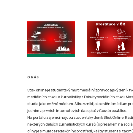
O NÁS
Stisk online je studentský multimediální zpravodajský deník t
mediálních studií a žurnalistiky z Fakulty sociálních studií Ma
studia jako cvičné médium. Stisk vznikl jako cvičné médium pro 
jedním z prvních internetových časopisů v České republice.
Na portálu zájemci najdou studentský deník Stisk Online, Rádio
některých dalších žurnalistických kurzů (s přesahem na sociál
dílny je simulace redakčního prostředí, každý student si tak 