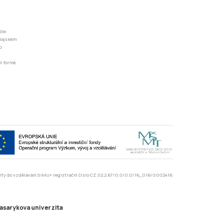
dle
odajském
o
li formě
rzity do vzdělávání SIMU+ registrační číslo CZ.02.2.67/0.0/0.0/16_016/0002416.
asarykova univerzita