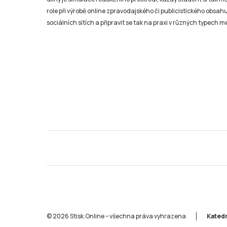
role při výrobě online zpravodajského či publicistického obsahu
sociálních sítích a připravit se tak na praxi v různých typech mé
© 2026 Stisk.Online – všechna práva vyhrazena
Katedr