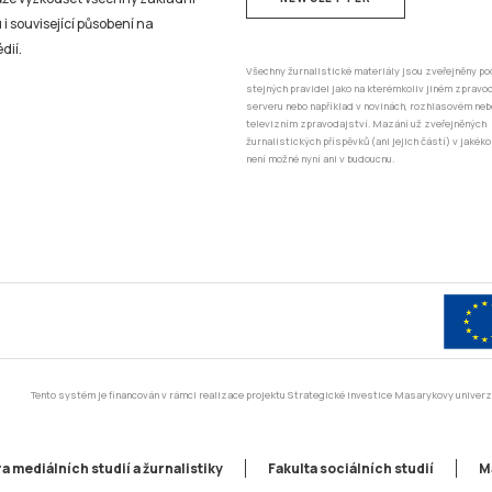
 i související působení na
dií.
Všechny žurnalistické materiály jsou zveřejněny po
stejných pravidel jako na kterémkoliv jiném zprav
serveru nebo například v novinách, rozhlasovém neb
televizním zpravodajství. Mazání už zveřejněných
žurnalistických příspěvků (ani jejich částí) v jakéko
není možné nyní ani v budoucnu.
Tento systém je financován v rámci realizace projektu Strategické investice Masarykovy unive
a mediálních studií a žurnalistiky
Fakulta sociálních studií
M