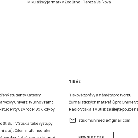
Mikulášský jarmark v Zoo Brno
-
Tereza Valíková
TIRÁŽ
vořený studenty Katedry
Tiskové zprávy a náměty pro tvorbu
sarykovy univerzity Brno v rámci
žurnalistických materiálů pro Online St
studenty už v roce 1997, kdy byl
Rádio Stisk a TV Stisk zasílejte pouze n
email
stisk.munimedia@gmail.com
 Stisk, TV Stisk a také výstupy
ní sítě). Cílem multimediální
může vyzkoušet všechny základní
NEWSLETTER