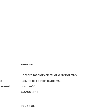
ADRESA
Katedra mediálních studií a žurnalistiky,
isk,
Fakulta sociálních studií MU,
a e-mail:
Joštova 10,
602 00 Brno
REDAKCE