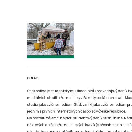
O NÁS
Stisk online je studentský multimediální zpravodajský deník t
mediálních studií a žurnalistiky z Fakulty sociálních studií Ma
studia jako cvičné médium. Stisk vznikl jako cvičné médium pro 
jedním z prvních internetových časopisů v České republice.
Na portálu zájemci najdou studentský deník Stisk Online, Rádio
některých dalších žurnalistických kurzů (s přesahem na sociál
dílny je simulace redakčního prostředí, každý student si tak 