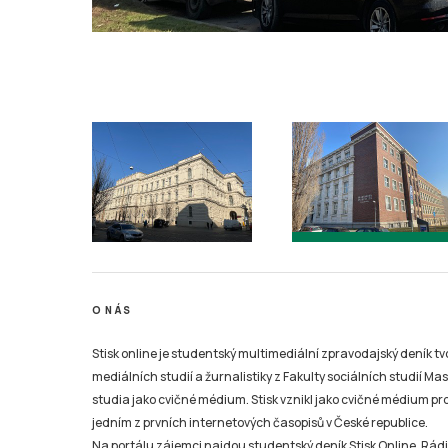
O NÁS
Stisk online je studentský multimediální zpravodajský deník t
mediálních studií a žurnalistiky z Fakulty sociálních studií Ma
studia jako cvičné médium. Stisk vznikl jako cvičné médium pro 
jedním z prvních internetových časopisů v České republice.
Na portálu zájemci najdou studentský deník Stisk Online, Rádio