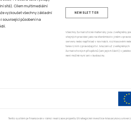
ní sítě). Cílem multimediální
může vyzkoušet všechny základní
NEWSLETTER
 i související působení na
dií.
Všechny žurnalistické materiály jsou zveřejněny po
stejných pravidel jako na kterémkoliv jiném zprav
serveru nebo například v novinách, rozhlasovém neb
televizním zpravodajství. Mazání už zveřejněných
žurnalistických příspěvků (ani jejich částí) v jakéko
není možné nyní ani v budoucnu.
Tento systém je financován v rámci realizace projektu Strategické investice Masarykovy unive