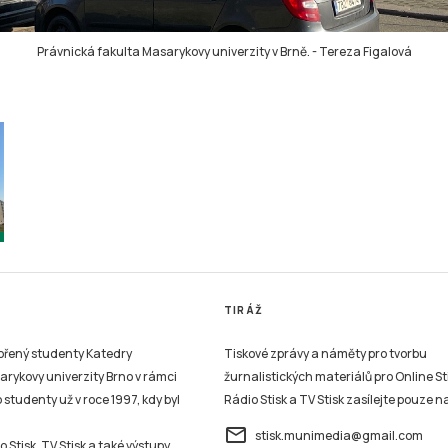
Právnická fakulta Masarykovy univerzity v Brně.
-
Tereza Figalová
TIRÁŽ
vořený studenty Katedry
Tiskové zprávy a náměty pro tvorbu
sarykovy univerzity Brno v rámci
žurnalistických materiálů pro Online St
studenty už v roce 1997, kdy byl
Rádio Stisk a TV Stisk zasílejte pouze n
email
stisk.munimedia@gmail.com
 Stisk, TV Stisk a také výstupy