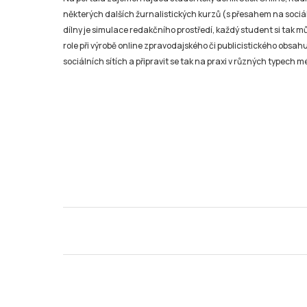
některých dalších žurnalistických kurzů (s přesahem na sociál
dílny je simulace redakčního prostředí, každý student si tak 
role při výrobě online zpravodajského či publicistického obsahu
sociálních sítích a připravit se tak na praxi v různých typech mé