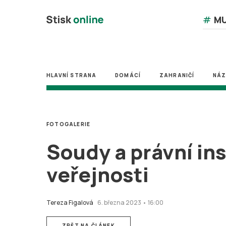
#
MU
HLAVNÍ STRANA
DOMÁCÍ
ZAHRANIČÍ
NÁ
FOTOGALERIE
Soudy a právní ins
veřejnosti
Tereza Figalová
6. března 2023 • 16:00
ZPĚT NA ČLÁNEK