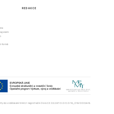
REDAKCE
dle
odajském
o
li formě
rzity do vzdělávání SIMU+ registrační číslo CZ.02.2.67/0.0/0.0/16_016/0002416.