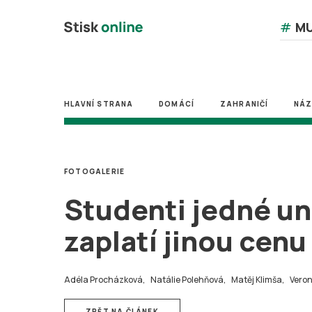
#
MU
HLAVNÍ STRANA
DOMÁCÍ
ZAHRANIČÍ
NÁ
FOTOGALERIE
Studenti jedné uni
zaplatí jinou cenu
Adéla Procházková,
Natálie Polehňová,
Matěj Klimša,
Veron
ZPĚT NA ČLÁNEK