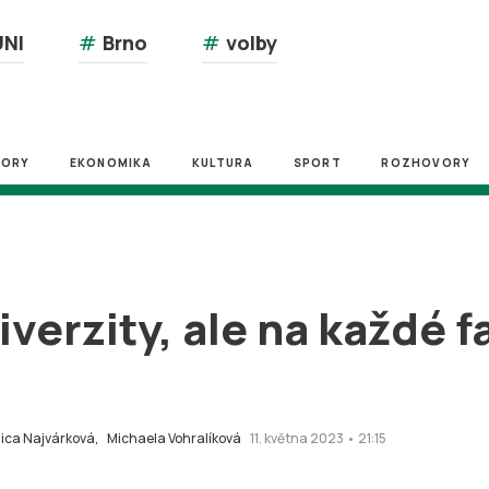
NI
#
Brno
#
volby
ZORY
EKONOMIKA
KULTURA
SPORT
ROZHOVORY
verzity, ale na každé f
ica Najvárková,
Michaela Vohralíková
11. května 2023 • 21:15