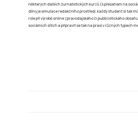
některých dalších žurnalistických kurzů (s přesahem na sociál
dílny je simulace redakčního prostředí, každý student si tak 
role při výrobě online zpravodajského či publicistického obsahu
sociálních sítích a připravit se tak na praxi v různých typech mé