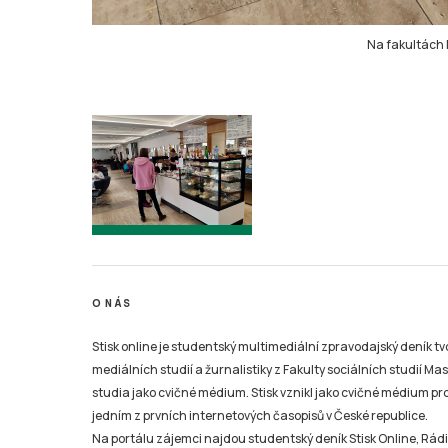
Na fakultách M
O NÁS
Stisk online je studentský multimediální zpravodajský deník t
mediálních studií a žurnalistiky z Fakulty sociálních studií Ma
studia jako cvičné médium. Stisk vznikl jako cvičné médium pro 
jedním z prvních internetových časopisů v České republice.
Na portálu zájemci najdou studentský deník Stisk Online, Rádio