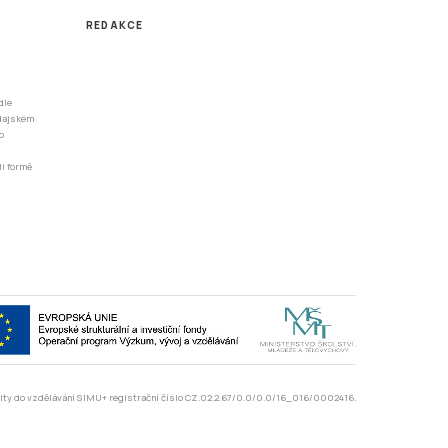
REDAKCE
dle
odajském
o
li formě
rzity do vzdělávání SIMU+ registrační číslo CZ.02.2.67/0.0/0.0/16_016/0002416.