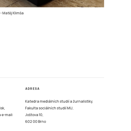
-
Matěj Klimša
ADRESA
Katedra mediálních studií a žurnalistiky,
isk,
Fakulta sociálních studií MU,
a e-mail:
Joštova 10,
602 00 Brno