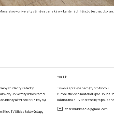
asarykovy univerzity v Brně se cena kávy v kantýnách liší až o šestnáct korun.
TIRÁŽ
vořený studenty Katedry
Tiskové zprávy a náměty pro tvorbu
sarykovy univerzity Brno v rámci
žurnalistických materiálů pro Online St
studenty už v roce 1997, kdy byl
Rádio Stisk a TV Stisk zasílejte pouze n
email
stisk.munimedia@gmail.com
 Stisk, TV Stisk a také výstupy