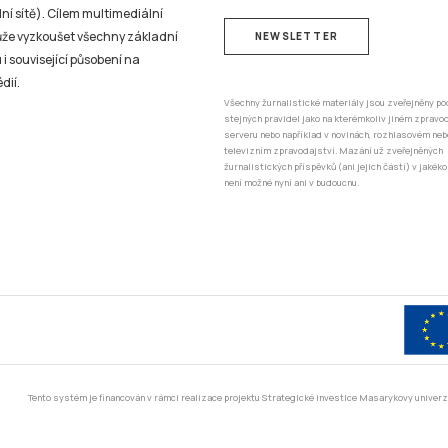
ní sítě). Cílem multimediální
může vyzkoušet všechny základní
NEWSLETTER
 i související působení na
dií.
Všechny žurnalistické materiály jsou zveřejněny po
stejných pravidel jako na kterémkoliv jiném zprav
serveru nebo například v novinách, rozhlasovém neb
televizním zpravodajství. Mazání už zveřejněných
žurnalistických příspěvků (ani jejich částí) v jakéko
není možné nyní ani v budoucnu.
Tento systém je financován v rámci realizace projektu Strategické investice Masarykovy unive