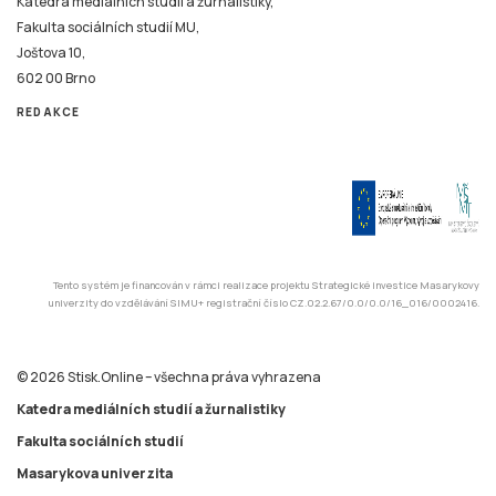
Katedra mediálních studií a žurnalistiky,
Fakulta sociálních studií MU,
Joštova 10,
602 00 Brno
REDAKCE
Tento systém je financován v rámci realizace projektu Strategické investice Masarykovy
univerzity do vzdělávání SIMU+ registrační číslo CZ.02.2.67/0.0/0.0/16_016/0002416.
© 2026 Stisk.Online – všechna práva vyhrazena
Katedra mediálních studií a žurnalistiky
Fakulta sociálních studií
Masarykova univerzita