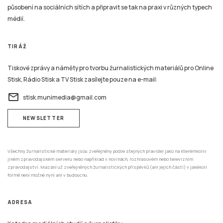
působení na sociálních sítích a připravit se tak na praxi v různých typech
médií.
TIRÁŽ
Tiskové zprávy a náměty pro tvorbu žurnalistických materiálů pro Online
Stisk, Rádio Stisk a TV Stisk zasílejte pouze na e-mail:
email
stisk.munimedia@gmail.com
NEWSLETTER
Všechny žurnalistické materiály jsou zveřejněny podle stejných pravidel jako na kterémkoliv
jiném zpravodajském serveru nebo například v novinách, rozhlasovém nebo televizním
zpravodajství. Mazání už zveřejněných žurnalistických příspěvků (ani jejich částí) v jakékoli
formě není možné nyní ani v budoucnu.
ADRESA