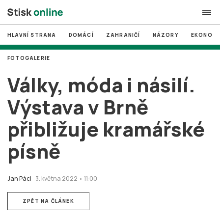
HLAVNÍ STRANA
DOMÁCÍ
ZAHRANIČÍ
NÁZORY
EKONOMI
search
FOTOGALERIE
#
MUNI
Války, móda i násilí.
#
Brno
Výstava v Brně
#
volby
přibližuje kramářské
login
PŘIHLÁSIT SE
písně
Zapomněli jste heslo?
Založit nový účet
Jan Pácl
3. května 2022 • 11:00
ZPĚT NA ČLÁNEK