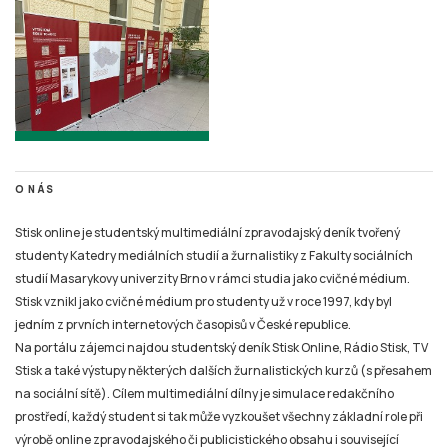
O NÁS
Stisk online je studentský multimediální zpravodajský deník tvořený
studenty Katedry mediálních studií a žurnalistiky z Fakulty sociálních
studií Masarykovy univerzity Brno v rámci studia jako cvičné médium.
Stisk vznikl jako cvičné médium pro studenty už v roce 1997, kdy byl
jedním z prvních internetových časopisů v České republice.
Na portálu zájemci najdou studentský deník Stisk Online, Rádio Stisk, TV
Stisk a také výstupy některých dalších žurnalistických kurzů (s přesahem
na sociální sítě). Cílem multimediální dílny je simulace redakčního
prostředí, každý student si tak může vyzkoušet všechny základní role při
výrobě online zpravodajského či publicistického obsahu i související