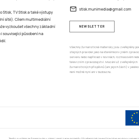
email
stisk.munimedia@gmail.com
 Stisk, TV Stisk a také výstupy
ní sítě). Cílem multimediální
může vyzkoušet všechny základní
NEWSLETTER
 i související působení na
dií.
Všechny žurnalistické materiály jsou zveřejněny po
stejných pravidel jako na kterémkoliv jiném zprav
serveru nebo například v novinách, rozhlasovém neb
televizním zpravodajství. Mazání už zveřejněných
žurnalistických příspěvků (ani jejich částí) v jakéko
není možné nyní ani v budoucnu.
Tento systém je financován v rámci realizace projektu Strategické investice Masarykovy unive