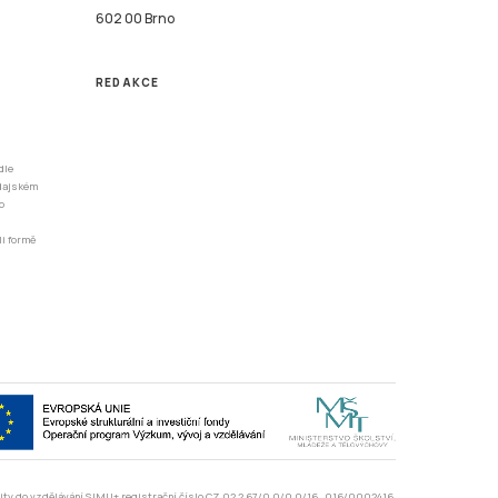
602 00 Brno
REDAKCE
dle
odajském
o
li formě
rzity do vzdělávání SIMU+ registrační číslo CZ.02.2.67/0.0/0.0/16_016/0002416.