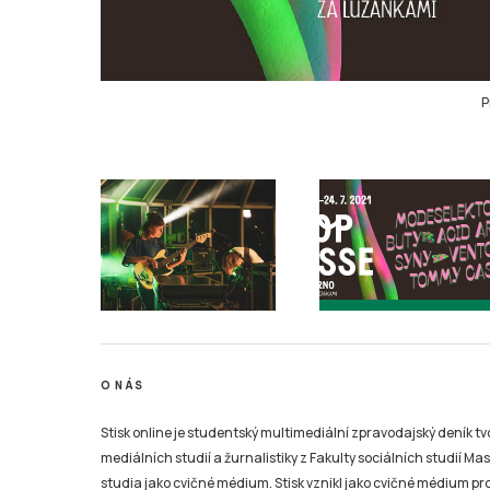
P
O NÁS
Stisk online je studentský multimediální zpravodajský deník t
mediálních studií a žurnalistiky z Fakulty sociálních studií Ma
studia jako cvičné médium. Stisk vznikl jako cvičné médium pro 