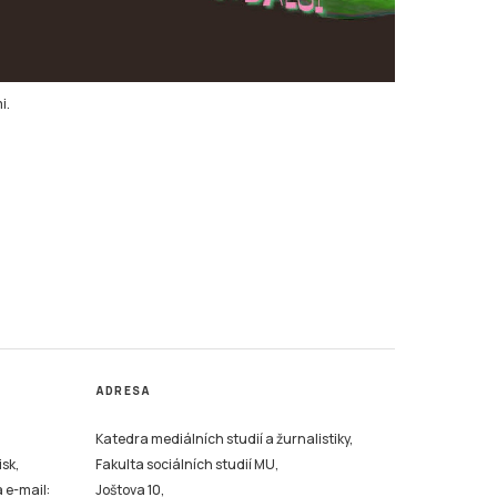
i.
ADRESA
Katedra mediálních studií a žurnalistiky,
isk,
Fakulta sociálních studií MU,
a e-mail:
Joštova 10,