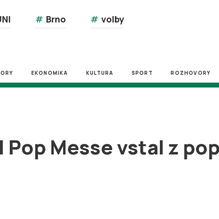
NI
#
Brno
#
volby
ZORY
EKONOMIKA
KULTURA
SPORT
ROZHOVORY
l Pop Messe vstal z po