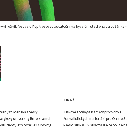
rvní ročník festivalu Pop Messe se uskuteční na bývalém stadionu za Lužánkam
TIRÁŽ
vořený studenty Katedry
Tiskové zprávy a náměty pro tvorbu
sarykovy univerzity Brno v rámci
žurnalistických materiálů pro Online St
studenty už v roce 1997, kdy byl
Rádio Stisk a TV Stisk zasílejte pouze n