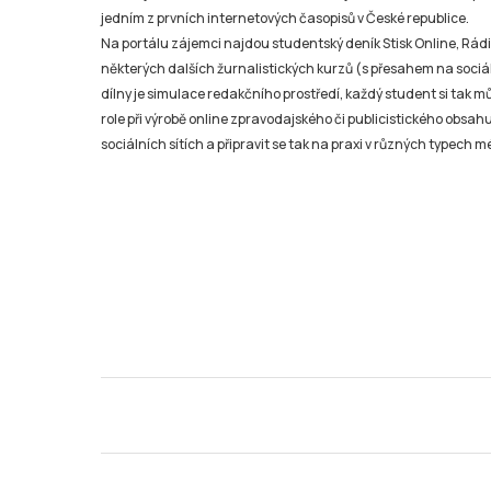
jedním z prvních internetových časopisů v České republice.
Na portálu zájemci najdou studentský deník Stisk Online, Rádio
některých dalších žurnalistických kurzů (s přesahem na sociál
dílny je simulace redakčního prostředí, každý student si tak 
role při výrobě online zpravodajského či publicistického obsahu
sociálních sítích a připravit se tak na praxi v různých typech mé