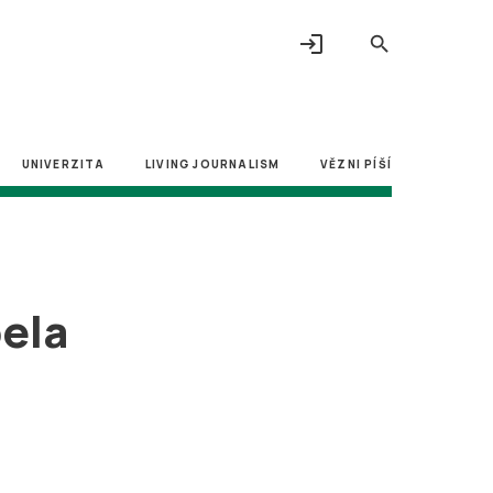
login
search
UNIVERZITA
LIVING JOURNALISM
VĚZNI PÍŠÍ
pela