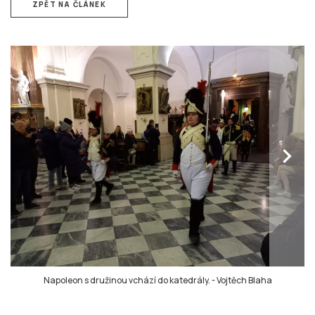
ZPĚT NA ČLÁNEK
chevron_right
Napoleon s družinou vchází do katedrály.
-
Vojtěch Blaha