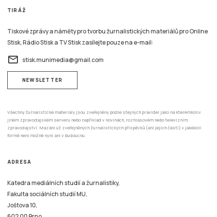
TIRÁŽ
Tiskové zprávy a náměty pro tvorbu žurnalistických materiálů pro Online
Stisk, Rádio Stisk a TV Stisk zasílejte pouze na e-mail:
email
stisk.munimedia@gmail.com
NEWSLETTER
Všechny žurnalistické materiály jsou zveřejněny podle stejných pravidel jako na kterémkoliv
jiném zpravodajském serveru nebo například v novinách, rozhlasovém nebo televizním
zpravodajství. Mazání už zveřejněných žurnalistických příspěvků (ani jejich částí) v jakékoli
formě není možné nyní ani v budoucnu.
ADRESA
Katedra mediálních studií a žurnalistiky,
Fakulta sociálních studií MU,
Joštova 10,
602 00 Brno