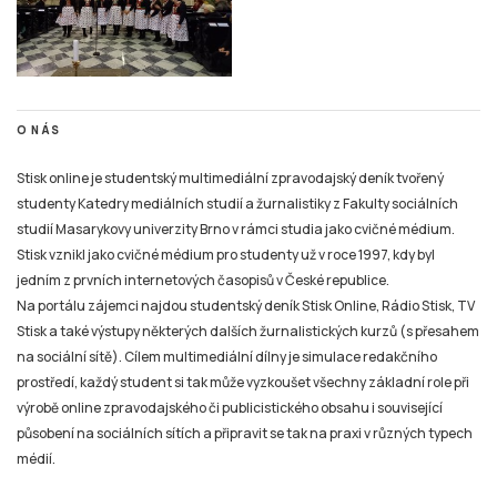
O NÁS
Stisk online je studentský multimediální zpravodajský deník tvořený
studenty Katedry mediálních studií a žurnalistiky z Fakulty sociálních
studií Masarykovy univerzity Brno v rámci studia jako cvičné médium.
Stisk vznikl jako cvičné médium pro studenty už v roce 1997, kdy byl
jedním z prvních internetových časopisů v České republice.
Na portálu zájemci najdou studentský deník Stisk Online, Rádio Stisk, TV
Stisk a také výstupy některých dalších žurnalistických kurzů (s přesahem
na sociální sítě). Cílem multimediální dílny je simulace redakčního
prostředí, každý student si tak může vyzkoušet všechny základní role při
výrobě online zpravodajského či publicistického obsahu i související
působení na sociálních sítích a připravit se tak na praxi v různých typech
médií.