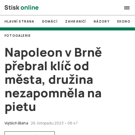
HLAVNÍ STRANA
DOMÁCÍ
ZAHRANIČÍ
NÁZORY
EKONOMI
search
FOTOGALERIE
#
MUNI
Napoleon v Brně
#
Brno
přebral klíč od
#
volby
města, družina
login
PŘIHLÁSIT SE
nezapomněla na
Zapomněli jste heslo?
Založit nový účet
pietu
Vojtěch Blaha
26. listopadu 2023 • 08:47