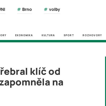
NI
#
Brno
#
volby
ZORY
EKONOMIKA
KULTURA
SPORT
ROZHOVORY
ebral klíč od
ezapomněla na