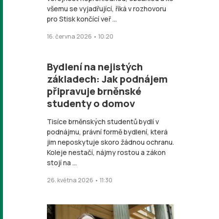
všemu se vyjadřující, říká v rozhovoru
pro Stisk končící veř ...
16. června 2026 • 10:20
Bydlení na nejistých
základech: Jak podnájem
připravuje brněnské
studenty o domov
Tisíce brněnských studentů bydlí v
podnájmu, právní formě bydlení, která
jim neposkytuje skoro žádnou ochranu.
Koleje nestačí, nájmy rostou a zákon
stojí na ...
26. května 2026 • 11:30