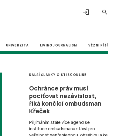
login
search
UNIVERZITA
LIVING JOURNALISM
VĚZNI PÍŠÍ
DALŠÍ ČLÁNKY O STISK ONLINE
Ochránce práv musí
pociťovat nezávislost,
říká končící ombudsman
Křeček
Přijímáním stále více agend se
instituce ombudsmana stává pro
veřejnost nepřehlednou, obsáhlou a ke