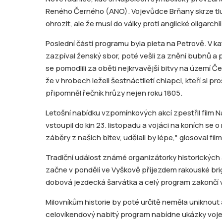
Reného Černého (ANO). Vojevůdce Brňany skrze tlum
ohrozit, ale že musí do války proti anglické oligarchii
Poslední částí programu byla pieta na Petrově. V k
zazpíval ženský sbor, poté vešli za znění bubnů a p
se pomodlili za oběti nejkrvavější bitvy na území Č
že v hrobech leželi šestnáctiletí chlapci, kteří si 
připomněl řečník hrůzy nejen roku 1805.
Letošní nabídku vzpomínkových akcí zpestřil film N
vstoupil do kin 23. listopadu a vojáci na koních se
záběry z našich bitev, udělali by lépe," glosoval film
Tradiční událost známé organizátorky historických
začne v pondělí ve Vyškově příjezdem rakouské brig
dobová jezdecká šarvátka a celý program zakončí v
Milovníkům historie by poté určitě neměla uniknout
celovíkendový nabitý program nabídne ukázky vojens