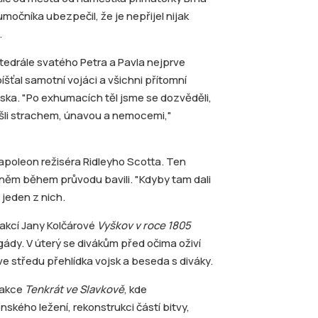
očníka ubezpečil, že je nepřijel nijak
.
atedrále svatého Petra a Pavla nejprve
íšťal samotní vojáci a všichni přítomní
eska. "Po exhumacích těl jsme se dozvěděli,
prošli strachem, únavou a nemocemi,"
apoleon režiséra Ridleyho Scotta. Ten
 o něm během průvodu bavili. "Kdyby tam dali
 jeden z nich.
 akcí Jany Kolčárové
Vyškov v roce 1805
ády. V úterý se divákům před očima oživí
e středu přehlídka vojsk a beseda s diváky.
 akce
Tenkrát ve Slavkově
, kde
kého ležení, rekonstrukci částí bitvy,