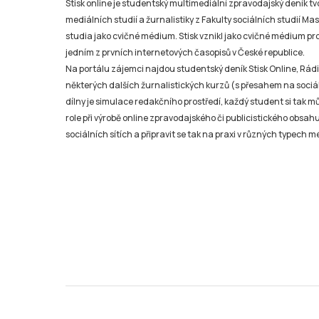
Stisk online je studentský multimediální zpravodajský deník t
mediálních studií a žurnalistiky z Fakulty sociálních studií Ma
studia jako cvičné médium. Stisk vznikl jako cvičné médium pro 
jedním z prvních internetových časopisů v České republice.
Na portálu zájemci najdou studentský deník Stisk Online, Rádio
některých dalších žurnalistických kurzů (s přesahem na sociál
dílny je simulace redakčního prostředí, každý student si tak 
role při výrobě online zpravodajského či publicistického obsahu
sociálních sítích a připravit se tak na praxi v různých typech mé