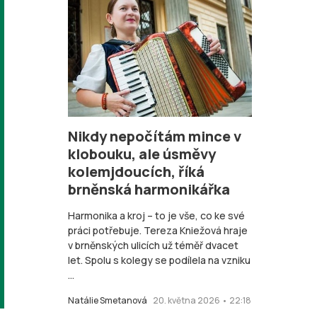
Nikdy nepočítám mince v
klobouku, ale úsměvy
kolemjdoucích, říká
brněnská harmonikářka
Harmonika a kroj – to je vše, co ke své
práci potřebuje. Tereza Kniežová hraje
v brněnských ulicích už téměř dvacet
let. Spolu s kolegy se podílela na vzniku
...
Natálie Smetanová
20. května 2026 • 22:18