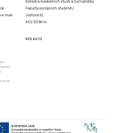
Katedra mediálních studií a žurnalistiky,
isk,
Fakulta sociálních studií MU,
a e-mail:
Joštova 10,
602 00 Brno
REDAKCE
dle
odajském
o
li formě