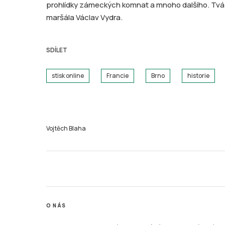
prohlídky zámeckých komnat a mnoho dalšího. Tvá
maršála Václav Vydra.
SDÍLET
stisk online
Francie
Brno
historie
Vojtěch Blaha
O NÁS