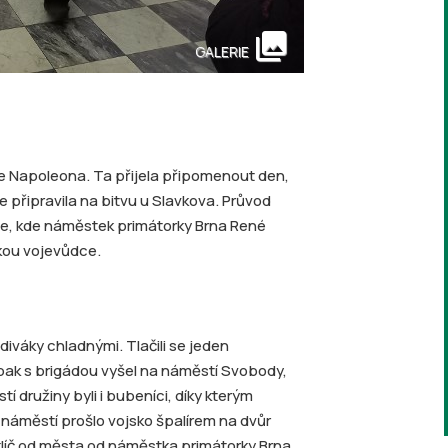
collections
GALERIE
saře Napoleona. Ta přijela připomenout den,
 připravila na bitvu u Slavkova. Průvod
e, kde náměstek primátorky Brna René
kou vojevůdce.
váky chladnými. Tlačili se jeden
v pak s brigádou vyšel na náměstí Svobody,
 družiny byli i bubeníci, díky kterým
náměstí prošlo vojsko špalírem na dvůr
klíč od města od náměstka primátorky Brna