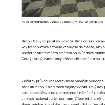
Napoleon s družinou vchází do katedrály. Foto: Vojtěch Blaha
Brno -
Davy lidí přivítaly v centru Brna družinu cí
kdy francouzská armáda vstoupila do města, aby se
prošel centrem města směrem na dvůr Nové radnic
Černý (ANO) symbolicky předal klíč od města do ru
Začátek průvodu na Moravském náměstí nenechal di
přes druhého, aby si mohli vojáky vyfotit. Celý da
odkud pokračoval na Dominikánské náměstí. Součástí
se zvuk rozléhal celým centrem. Z Dominikánského 
Nové radnice, kde si Napoleon symbolicky převzal 