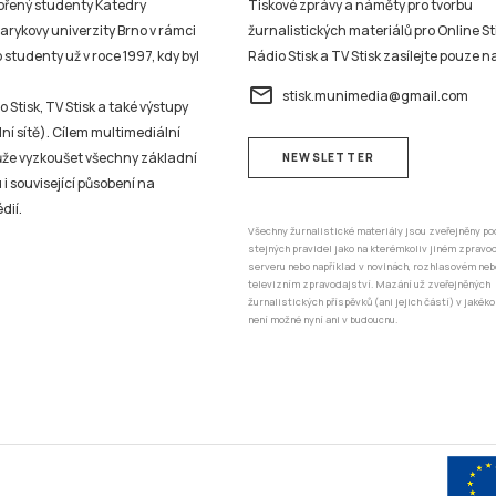
vořený studenty Katedry
Tiskové zprávy a náměty pro tvorbu
sarykovy univerzity Brno v rámci
žurnalistických materiálů pro Online St
studenty už v roce 1997, kdy byl
Rádio Stisk a TV Stisk zasílejte pouze n
email
stisk.munimedia@gmail.com
 Stisk, TV Stisk a také výstupy
ní sítě). Cílem multimediální
může vyzkoušet všechny základní
NEWSLETTER
 i související působení na
dií.
Všechny žurnalistické materiály jsou zveřejněny po
stejných pravidel jako na kterémkoliv jiném zprav
serveru nebo například v novinách, rozhlasovém neb
televizním zpravodajství. Mazání už zveřejněných
žurnalistických příspěvků (ani jejich částí) v jakéko
není možné nyní ani v budoucnu.