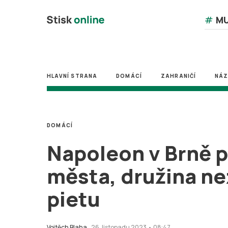
#
MU
HLAVNÍ STRANA
DOMÁCÍ
ZAHRANIČÍ
NÁ
DOMÁCÍ
Napoleon v Brně př
města, družina n
pietu
Vojtěch Blaha
26. listopadu 2023 • 08:47