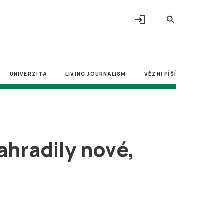
login
search
UNIVERZITA
LIVING JOURNALISM
VĚZNI PÍŠÍ
ahradily nové,