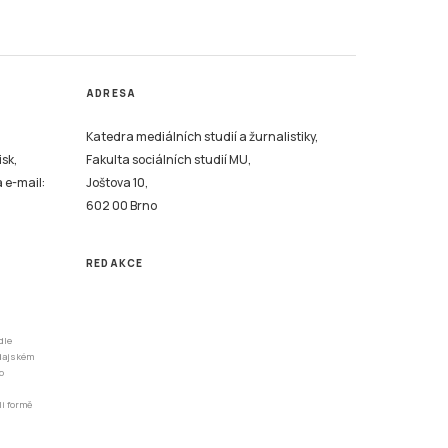
ADRESA
Katedra mediálních studií a žurnalistiky,
isk,
Fakulta sociálních studií MU,
a e-mail:
Joštova 10,
602 00 Brno
REDAKCE
dle
odajském
o
li formě