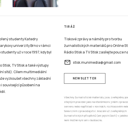
TIRÁŽ
vořený studenty Katedry
Tiskové zprávy a náměty pro tvorbu
sarykovy univerzity Brno v rámci
žurnalistických materiálů pro Online St
studenty už v roce 1997, kdy byl
Rádio Stisk a TV Stisk zasílejte pouze n
email
stisk.munimedia@gmail.com
 Stisk, TV Stisk a také výstupy
ní sítě). Cílem multimediální
může vyzkoušet všechny základní
NEWSLETTER
 i související působení na
dií.
Všechny žurnalistické materiály jsou zveřejněny po
stejných pravidel jako na kterémkoliv jiném zprav
serveru nebo například v novinách, rozhlasovém neb
televizním zpravodajství. Mazání už zveřejněných
žurnalistických příspěvků (ani jejich částí) v jakéko
není možné nyní ani v budoucnu.