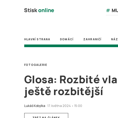
#
MU
HLAVNÍ STRANA
DOMÁCÍ
ZAHRANIČÍ
NÁ
FOTOGALERIE
Glosa: Rozbité vla
ještě rozbitější
Lukáš Kobylka
17. května 2024 • 15:00
ZPĚT NA ČLÁNEK