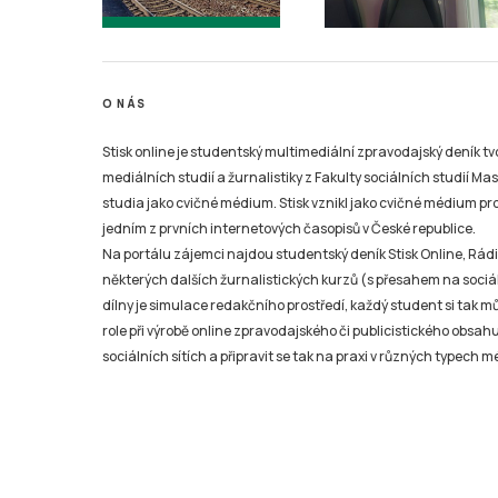
O NÁS
Stisk online je studentský multimediální zpravodajský deník t
mediálních studií a žurnalistiky z Fakulty sociálních studií Ma
studia jako cvičné médium. Stisk vznikl jako cvičné médium pro 
jedním z prvních internetových časopisů v České republice.
Na portálu zájemci najdou studentský deník Stisk Online, Rádio
některých dalších žurnalistických kurzů (s přesahem na sociál
dílny je simulace redakčního prostředí, každý student si tak 
role při výrobě online zpravodajského či publicistického obsahu
sociálních sítích a připravit se tak na praxi v různých typech mé