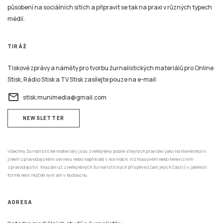
působení na sociálních sítích a připravit se tak na praxi v různých typech
médií.
TIRÁŽ
Tiskové zprávy a náměty pro tvorbu žurnalistických materiálů pro Online
Stisk, Rádio Stisk a TV Stisk zasílejte pouze na e-mail:
email
stisk.munimedia@gmail.com
NEWSLETTER
Všechny žurnalistické materiály jsou zveřejněny podle stejných pravidel jako na kterémkoliv
jiném zpravodajském serveru nebo například v novinách, rozhlasovém nebo televizním
zpravodajství. Mazání už zveřejněných žurnalistických příspěvků (ani jejich částí) v jakékoli
formě není možné nyní ani v budoucnu.
ADRESA