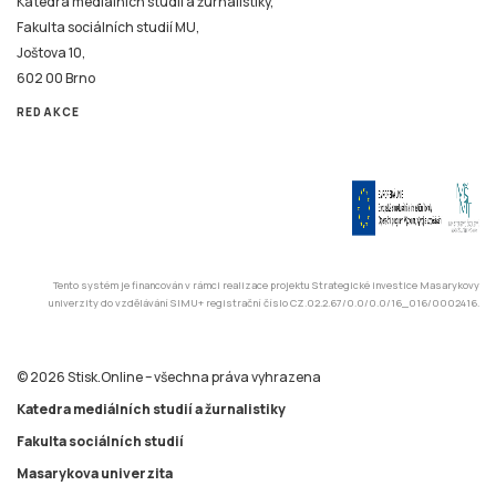
Katedra mediálních studií a žurnalistiky,
Fakulta sociálních studií MU,
Joštova 10,
602 00 Brno
REDAKCE
Tento systém je financován v rámci realizace projektu Strategické investice Masarykovy
univerzity do vzdělávání SIMU+ registrační číslo CZ.02.2.67/0.0/0.0/16_016/0002416.
© 2026 Stisk.Online – všechna práva vyhrazena
Katedra mediálních studií a žurnalistiky
Fakulta sociálních studií
Masarykova univerzita