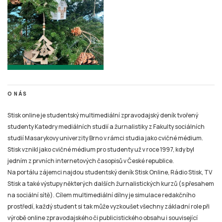
O NÁS
Stisk online je studentský multimediální zpravodajský deník tvořený
studenty Katedry mediálních studií a žurnalistiky z Fakulty sociálních
studií Masarykovy univerzity Brno v rámci studia jako cvičné médium.
Stisk vznikl jako cvičné médium pro studenty už v roce 1997, kdy byl
jedním z prvních internetových časopisů v České republice.
Na portálu zájemci najdou studentský deník Stisk Online, Rádio Stisk, TV
Stisk a také výstupy některých dalších žurnalistických kurzů (s přesahem
na sociální sítě). Cílem multimediální dílny je simulace redakčního
prostředí, každý student si tak může vyzkoušet všechny základní role při
výrobě online zpravodajského či publicistického obsahu i související