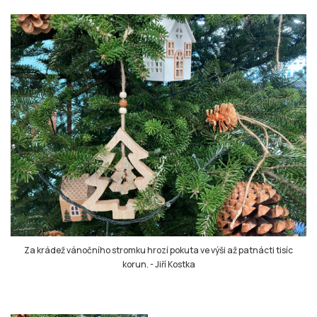
Za krádež vánočního stromku hrozí pokuta ve výši až patnácti tisíc
korun.
-
Jiří Kostka