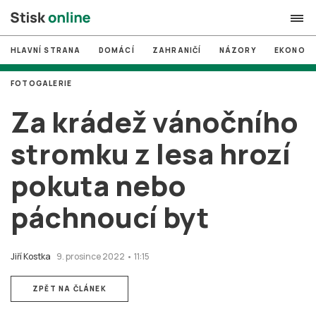
HLAVNÍ STRANA
DOMÁCÍ
ZAHRANIČÍ
NÁZORY
EKONOMI
search
FOTOGALERIE
#
MUNI
Za krádež vánočního
#
Brno
stromku z lesa hrozí
#
volby
pokuta nebo
login
PŘIHLÁSIT SE
páchnoucí byt
Zapomněli jste heslo?
Založit nový účet
Jiří Kostka
9. prosince 2022 • 11:15
ZPĚT NA ČLÁNEK