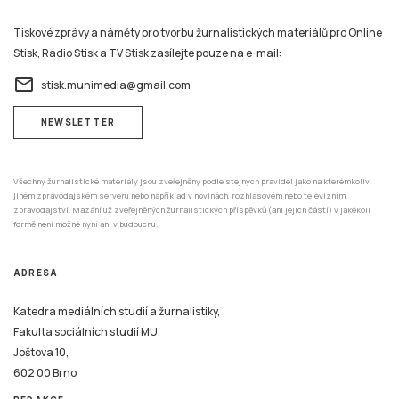
Tiskové zprávy a náměty pro tvorbu žurnalistických materiálů pro Online
Stisk, Rádio Stisk a TV Stisk zasílejte pouze na e-mail:
email
stisk.munimedia@gmail.com
NEWSLETTER
Všechny žurnalistické materiály jsou zveřejněny podle stejných pravidel jako na kterémkoliv
jiném zpravodajském serveru nebo například v novinách, rozhlasovém nebo televizním
zpravodajství. Mazání už zveřejněných žurnalistických příspěvků (ani jejich částí) v jakékoli
formě není možné nyní ani v budoucnu.
ADRESA
Katedra mediálních studií a žurnalistiky,
Fakulta sociálních studií MU,
Joštova 10,
602 00 Brno