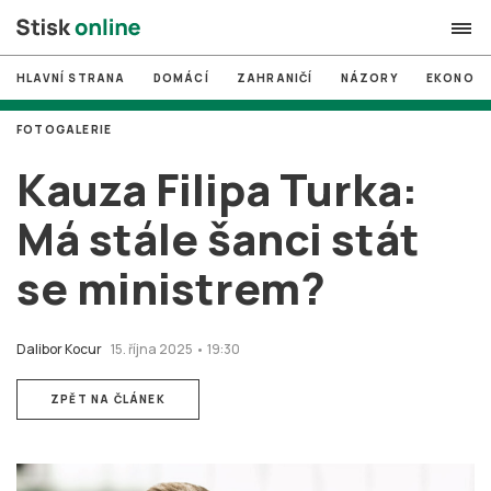
HLAVNÍ STRANA
DOMÁCÍ
ZAHRANIČÍ
NÁZORY
EKONOMI
search
FOTOGALERIE
#
MUNI
Kauza Filipa Turka:
#
Brno
Má stále šanci stát
#
volby
se ministrem?
login
PŘIHLÁSIT SE
Zapomněli jste heslo?
Dalibor Kocur
15. října 2025 • 19:30
Založit nový účet
ZPĚT NA ČLÁNEK