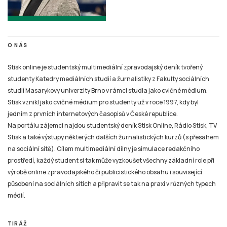
O NÁS
Stisk online je studentský multimediální zpravodajský deník tvořený
studenty Katedry mediálních studií a žurnalistiky z Fakulty sociálních
studií Masarykovy univerzity Brno v rámci studia jako cvičné médium.
Stisk vznikl jako cvičné médium pro studenty už v roce 1997, kdy byl
jedním z prvních internetových časopisů v České republice.
Na portálu zájemci najdou studentský deník Stisk Online, Rádio Stisk, TV
Stisk a také výstupy některých dalších žurnalistických kurzů (s přesahem
na sociální sítě). Cílem multimediální dílny je simulace redakčního
prostředí, každý student si tak může vyzkoušet všechny základní role při
výrobě online zpravodajského či publicistického obsahu i související
působení na sociálních sítích a připravit se tak na praxi v různých typech
médií.
TIRÁŽ