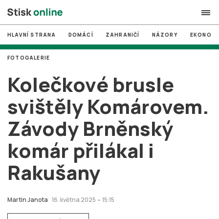
HLAVNÍ STRANA
DOMÁCÍ
ZAHRANIČÍ
NÁZORY
EKONOMI
search
FOTOGALERIE
#
MUNI
Kolečkové brusle
#
Brno
svištěly Komárovem.
#
volby
Závody Brněnský
login
PŘIHLÁSIT SE
komár přilákal i
Zapomněli jste heslo?
Založit nový účet
Rakušany
Martin Janota
16. května 2025 • 15:15