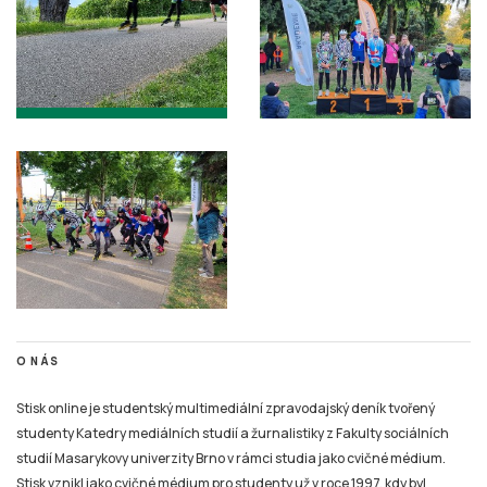
O NÁS
Stisk online je studentský multimediální zpravodajský deník tvořený
studenty Katedry mediálních studií a žurnalistiky z Fakulty sociálních
studií Masarykovy univerzity Brno v rámci studia jako cvičné médium.
Stisk vznikl jako cvičné médium pro studenty už v roce 1997, kdy byl