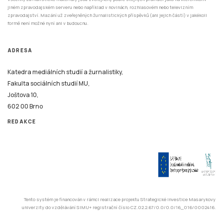
jiném zpravodajském serveru nebo například v novinách, rozhlasovém nebo televizním
zpravodajství. Mazání už zveřejněných žurnalistických příspěvků (ani jejich částí) v jakékoli
formě není možné nyní ani v budoucnu.
ADRESA
Katedra mediálních studií a žurnalistiky,
Fakulta sociálních studií MU,
Joštova 10,
602 00 Brno
REDAKCE
Tento systém je financován v rámci realizace projektu Strategické investice Masarykovy
univerzity do vzdělávání SIMU+ registrační číslo CZ.02.2.67/0.0/0.0/16_016/0002416.