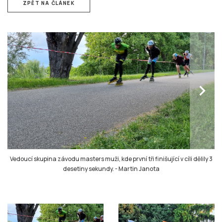
ZPĚT NA ČLÁNEK
chevron_right
Vedoucí skupina závodu masters muži, kde první tři finišující v cíli dělily 3
desetiny sekundy.
-
Martin Janota