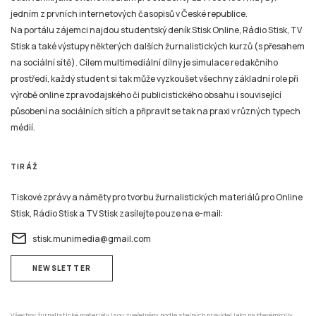
jedním z prvních internetových časopisů v České republice.
Na portálu zájemci najdou studentský deník Stisk Online, Rádio Stisk, TV
Stisk a také výstupy některých dalších žurnalistických kurzů (s přesahem
na sociální sítě). Cílem multimediální dílny je simulace redakčního
prostředí, každý student si tak může vyzkoušet všechny základní role při
výrobě online zpravodajského či publicistického obsahu i související
působení na sociálních sítích a připravit se tak na praxi v různých typech
médií.
TIRÁŽ
Tiskové zprávy a náměty pro tvorbu žurnalistických materiálů pro Online
Stisk, Rádio Stisk a TV Stisk zasílejte pouze na e-mail:
email
stisk.munimedia@gmail.com
NEWSLETTER
Všechny žurnalistické materiály jsou zveřejněny podle stejných pravidel jako na kterémkoliv