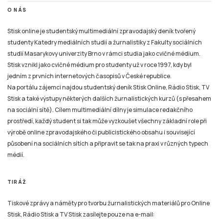
O NÁS
Stisk online je studentský multimediální zpravodajský deník tvořený
studenty Katedry mediálních studií a žurnalistiky z Fakulty sociálních
studií Masarykovy univerzity Brno v rámci studia jako cvičné médium.
Stisk vznikl jako cvičné médium pro studenty už v roce 1997, kdy byl
jedním z prvních internetových časopisů v České republice.
Na portálu zájemci najdou studentský deník Stisk Online, Rádio Stisk, TV
Stisk a také výstupy některých dalších žurnalistických kurzů (s přesahem
na sociální sítě). Cílem multimediální dílny je simulace redakčního
prostředí, každý student si tak může vyzkoušet všechny základní role při
výrobě online zpravodajského či publicistického obsahu i související
působení na sociálních sítích a připravit se tak na praxi v různých typech
médií.
TIRÁŽ
Tiskové zprávy a náměty pro tvorbu žurnalistických materiálů pro Online
Stisk, Rádio Stisk a TV Stisk zasílejte pouze na e-mail: