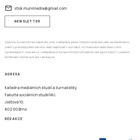
email
stisk.munimedia@gmail.com
NEWSLETTER
Všechny žurnalistické materiály jsou zveřejněny podle stejných pravidel jako na kterémkoliv
jiném zpravodajském serveru nebo například v novinách, rozhlasovém nebo televizním
zpravodajství. Mazání už zveřejněných žurnalistických příspěvků (ani jejich částí) v jakékoli
formě není možné nyní ani v budoucnu.
ADRESA
Katedra mediálních studií a žurnalistiky,
Fakulta sociálních studií MU,
Joštova 10,
602 00 Brno
REDAKCE