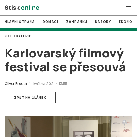
HLAVNÍ STRANA
DOMÁCÍ
ZAHRANIČÍ
NÁZORY
EKONOMI
search
FOTOGALERIE
#
MUNI
Karlovarský filmový
#
Brno
festival se přesouvá
#
volby
login
PŘIHLÁSIT SE
Oliver Eredia
11. května 2021 • 13:55
Zapomněli jste heslo?
ZPĚT NA ČLÁNEK
Založit nový účet