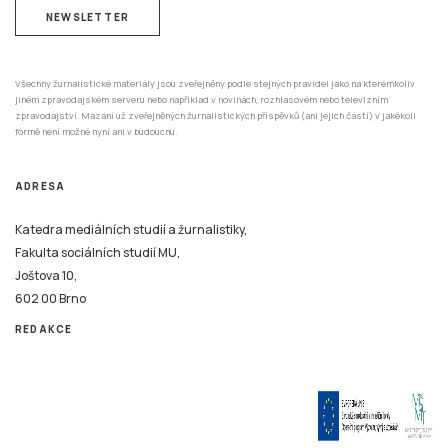
NEWSLETTER
Všechny žurnalistické materiály jsou zveřejněny podle stejných pravidel jako na kterémkoliv
jiném zpravodajském serveru nebo například v novinách, rozhlasovém nebo televizním
zpravodajství. Mazání už zveřejněných žurnalistických příspěvků (ani jejich částí) v jakékoli
formě není možné nyní ani v budoucnu.
ADRESA
Katedra mediálních studií a žurnalistiky,
Fakulta sociálních studií MU,
Joštova 10,
602 00 Brno
REDAKCE