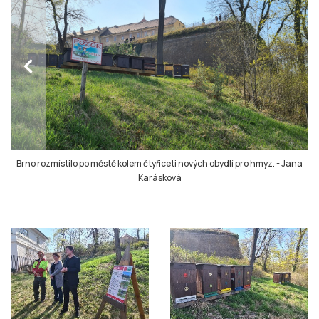
chevron_left
Brno rozmístilo po městě kolem čtyřiceti nových obydlí pro hmyz.
-
Jana
Karásková