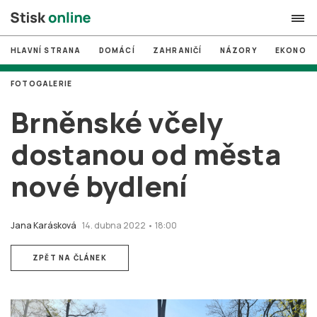
HLAVNÍ STRANA
DOMÁCÍ
ZAHRANIČÍ
NÁZORY
EKONOMI
search
FOTOGALERIE
#
MUNI
Brněnské včely
#
Brno
dostanou od města
#
volby
nové bydlení
login
PŘIHLÁSIT SE
Zapomněli jste heslo?
Jana Karásková
14. dubna 2022 • 18:00
Založit nový účet
ZPĚT NA ČLÁNEK