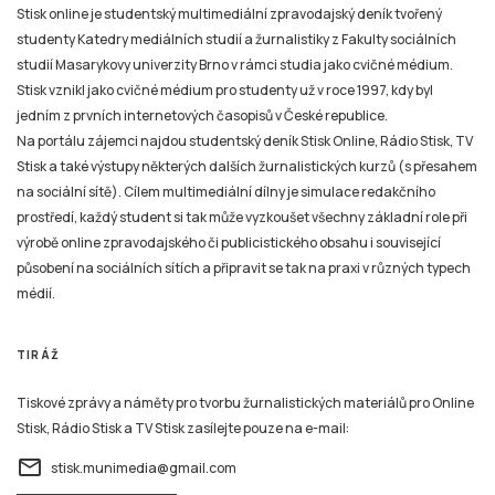
Stisk online je studentský multimediální zpravodajský deník tvořený
studenty Katedry mediálních studií a žurnalistiky z Fakulty sociálních
studií Masarykovy univerzity Brno v rámci studia jako cvičné médium.
Stisk vznikl jako cvičné médium pro studenty už v roce 1997, kdy byl
jedním z prvních internetových časopisů v České republice.
Na portálu zájemci najdou studentský deník Stisk Online, Rádio Stisk, TV
Stisk a také výstupy některých dalších žurnalistických kurzů (s přesahem
na sociální sítě). Cílem multimediální dílny je simulace redakčního
prostředí, každý student si tak může vyzkoušet všechny základní role při
výrobě online zpravodajského či publicistického obsahu i související
působení na sociálních sítích a připravit se tak na praxi v různých typech
médií.
TIRÁŽ
Tiskové zprávy a náměty pro tvorbu žurnalistických materiálů pro Online
Stisk, Rádio Stisk a TV Stisk zasílejte pouze na e-mail:
email
stisk.munimedia@gmail.com