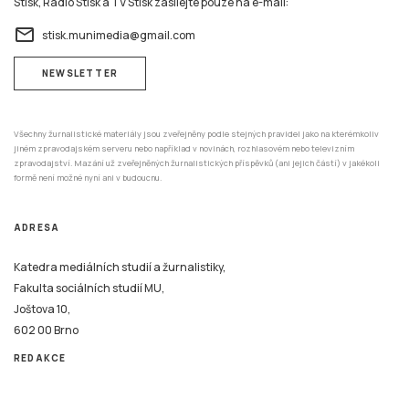
Všechny žurnalistické materiály jsou zveřejněny podle stejných pravidel jako na kterémkoliv
jiném zpravodajském serveru nebo například v novinách, rozhlasovém nebo televizním
zpravodajství. Mazání už zveřejněných žurnalistických příspěvků (ani jejich částí) v jakékoli
formě není možné nyní ani v budoucnu.
ADRESA
Katedra mediálních studií a žurnalistiky,
Fakulta sociálních studií MU,
Joštova 10,
602 00 Brno
REDAKCE
Tento systém je financován v rámci realizace projektu Strategické investice Masarykovy
univerzity do vzdělávání SIMU+ registrační číslo CZ.02.2.67/0.0/0.0/16_016/0002416.