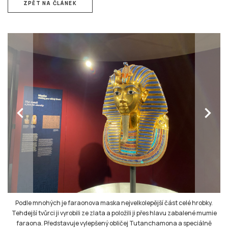
ZPĚT NA ČLÁNEK
chevron_left
chevron_right
Podle mnohých je faraonova maska nejvelkolepější část celé hrobky.
Tehdejší tvůrci ji vyrobili ze zlata a položili ji přes hlavu zabalené mumie
faraona. Představuje vylepšený obličej Tutanchamona a speciálně