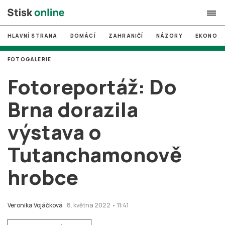
HLAVNÍ STRANA
DOMÁCÍ
ZAHRANIČÍ
NÁZORY
EKONOMI
search
FOTOGALERIE
#
MUNI
Fotoreportáž: Do
#
Brno
Brna dorazila
#
volby
výstava o
login
PŘIHLÁSIT SE
Tutanchamonově
Zapomněli jste heslo?
Založit nový účet
hrobce
Veronika Vojáčková
8. května 2022 • 11:41