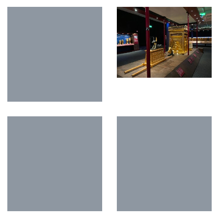
O NÁS
Stisk online je studentský multimediální zpravodajský deník tvořený
studenty Katedry mediálních studií a žurnalistiky z Fakulty sociálních
studií Masarykovy univerzity Brno v rámci studia jako cvičné médium.
Stisk vznikl jako cvičné médium pro studenty už v roce 1997, kdy byl