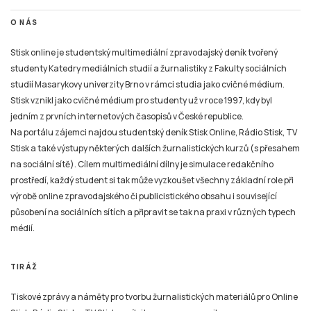
jedním z prvních internetových časopisů v České republice.
Na portálu zájemci najdou studentský deník Stisk Online, Rádio Stisk, TV
Stisk a také výstupy některých dalších žurnalistických kurzů (s přesahem
na sociální sítě). Cílem multimediální dílny je simulace redakčního
prostředí, každý student si tak může vyzkoušet všechny základní role při
výrobě online zpravodajského či publicistického obsahu i související
působení na sociálních sítích a připravit se tak na praxi v různých typech
médií.
TIRÁŽ
Tiskové zprávy a náměty pro tvorbu žurnalistických materiálů pro Online
Stisk, Rádio Stisk a TV Stisk zasílejte pouze na e-mail:
email
stisk.munimedia@gmail.com
NEWSLETTER