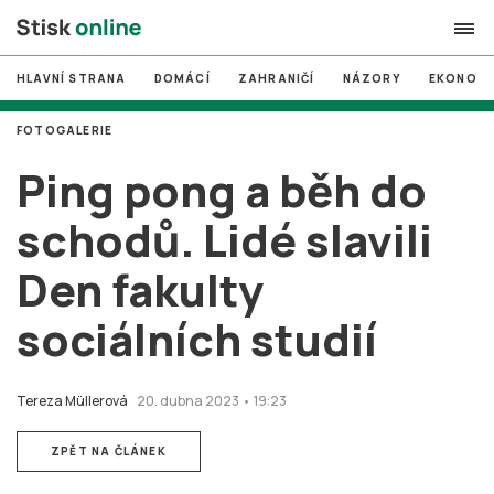
HLAVNÍ STRANA
DOMÁCÍ
ZAHRANIČÍ
NÁZORY
EKONOMI
search
FOTOGALERIE
#
MUNI
Ping pong a běh do
#
Brno
schodů. Lidé slavili
#
volby
Den fakulty
login
PŘIHLÁSIT SE
sociálních studií
Zapomněli jste heslo?
Založit nový účet
Tereza Müllerová
20. dubna 2023 • 19:23
ZPĚT NA ČLÁNEK