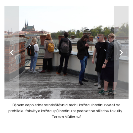
chevron_left
chevron_right
Během odpoledne se návštěvníci mohli každou hodinu vydat na
prohlídku fakulty a každou půlhodinu se podívat na střechu fakulty.
-
Tereza Müllerová