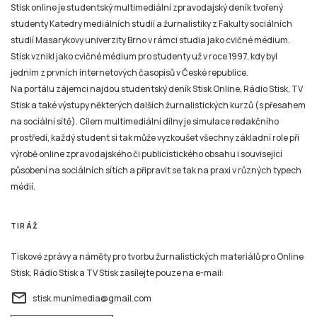
Stisk online je studentský multimediální zpravodajský deník tvořený
studenty Katedry mediálních studií a žurnalistiky z Fakulty sociálních
studií Masarykovy univerzity Brno v rámci studia jako cvičné médium.
Stisk vznikl jako cvičné médium pro studenty už v roce 1997, kdy byl
jedním z prvních internetových časopisů v České republice.
Na portálu zájemci najdou studentský deník Stisk Online, Rádio Stisk, TV
Stisk a také výstupy některých dalších žurnalistických kurzů (s přesahem
na sociální sítě). Cílem multimediální dílny je simulace redakčního
prostředí, každý student si tak může vyzkoušet všechny základní role při
výrobě online zpravodajského či publicistického obsahu i související
působení na sociálních sítích a připravit se tak na praxi v různých typech
médií.
TIRÁŽ
Tiskové zprávy a náměty pro tvorbu žurnalistických materiálů pro Online
Stisk, Rádio Stisk a TV Stisk zasílejte pouze na e-mail:
email
stisk.munimedia@gmail.com