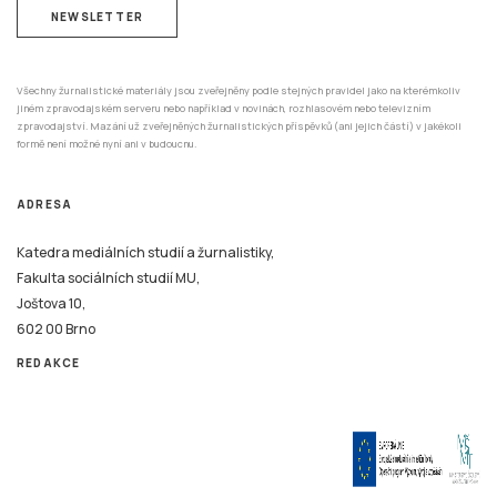
NEWSLETTER
Všechny žurnalistické materiály jsou zveřejněny podle stejných pravidel jako na kterémkoliv
jiném zpravodajském serveru nebo například v novinách, rozhlasovém nebo televizním
zpravodajství. Mazání už zveřejněných žurnalistických příspěvků (ani jejich částí) v jakékoli
formě není možné nyní ani v budoucnu.
ADRESA
Katedra mediálních studií a žurnalistiky,
Fakulta sociálních studií MU,
Joštova 10,
602 00 Brno
REDAKCE