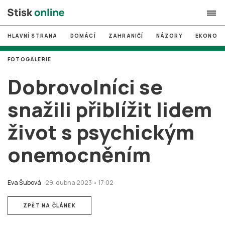
HLAVNÍ STRANA
DOMÁCÍ
ZAHRANIČÍ
NÁZORY
EKONOMI
search
FOTOGALERIE
#
MUNI
Dobrovolníci se
#
Brno
snažili přiblížit lidem
#
volby
život s psychickým
login
PŘIHLÁSIT SE
onemocněním
Zapomněli jste heslo?
Založit nový účet
Eva Šubová
29. dubna 2023 • 17:02
ZPĚT NA ČLÁNEK