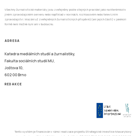
Všechny žurnalistické materiály jsou zveřejněny podle stejných pravidel jako na kterémkoliv
jiném zpravodajském serveru nebo například v novinách, rozhlasovém nebo televizním
zpravodajství. Mazání už zveřejněných žurnalistických příspěvků (ani jejich částí) v jakékoli
formě není možné nyní ani v budoucnu.
ADRESA
Katedra mediálních studií a žurnalistiky,
Fakulta sociálních studií MU,
Joštova 10,
602 00 Brno
REDAKCE
Tento systém je financován v rámci realizace projektu Strategické investice Masarykovy