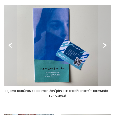
chevron_left
chevron_right
Zájemci se můžou k dobrovolničení přihlásit prostřednictvím formuláře.
-
Eva Šubová