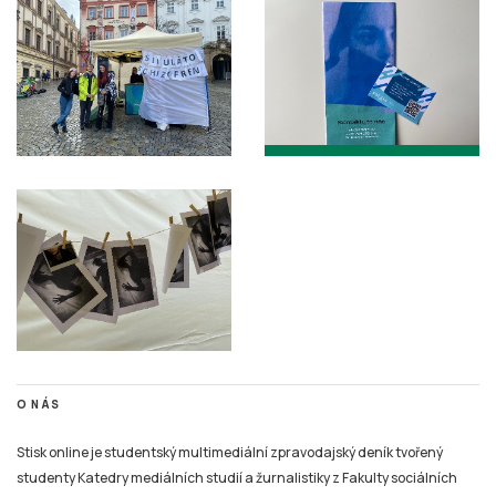
O NÁS
Stisk online je studentský multimediální zpravodajský deník tvořený
studenty Katedry mediálních studií a žurnalistiky z Fakulty sociálních