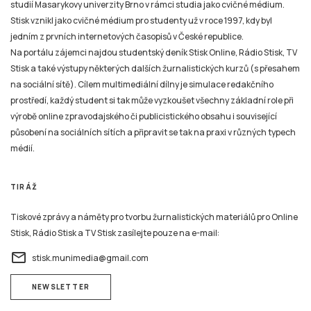
studií Masarykovy univerzity Brno v rámci studia jako cvičné médium.
Stisk vznikl jako cvičné médium pro studenty už v roce 1997, kdy byl
jedním z prvních internetových časopisů v České republice.
Na portálu zájemci najdou studentský deník Stisk Online, Rádio Stisk, TV
Stisk a také výstupy některých dalších žurnalistických kurzů (s přesahem
na sociální sítě). Cílem multimediální dílny je simulace redakčního
prostředí, každý student si tak může vyzkoušet všechny základní role při
výrobě online zpravodajského či publicistického obsahu i související
působení na sociálních sítích a připravit se tak na praxi v různých typech
médií.
TIRÁŽ
Tiskové zprávy a náměty pro tvorbu žurnalistických materiálů pro Online
Stisk, Rádio Stisk a TV Stisk zasílejte pouze na e-mail:
email
stisk.munimedia@gmail.com
NEWSLETTER