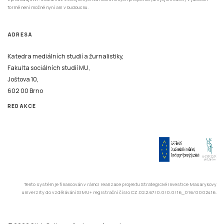
formě není možné nyní ani v budoucnu.
ADRESA
Katedra mediálních studií a žurnalistiky,
Fakulta sociálních studií MU,
Joštova 10,
602 00 Brno
REDAKCE
Tento systém je financován v rámci realizace projektu Strategické investice Masarykovy
univerzity do vzdělávání SIMU+ registrační číslo CZ.02.2.67/0.0/0.0/16_016/0002416.