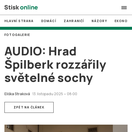
HLAVNÍ STRANA
DOMÁCÍ
ZAHRANIČÍ
NÁZORY
EKONOMI
search
FOTOGALERIE
#
MUNI
AUDIO: Hrad
#
Brno
Špilberk rozzářily
#
volby
světelné sochy
login
PŘIHLÁSIT SE
Zapomněli jste heslo?
Eliška Straková
13. listopadu 2025 • 08:00
Založit nový účet
ZPĚT NA ČLÁNEK