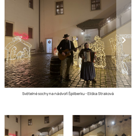
chevron_right
Světelné sochy na nádvoří Špilberku
-
Eliška Straková