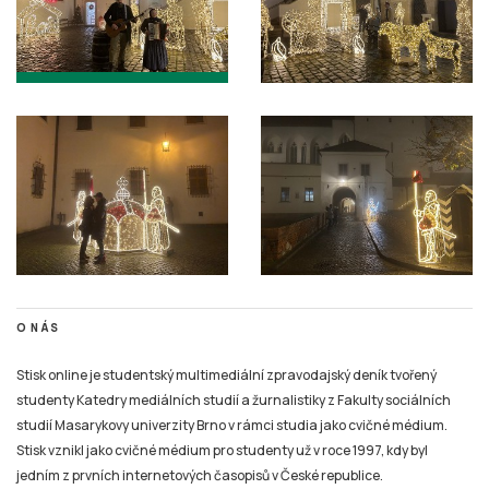
O NÁS
Stisk online je studentský multimediální zpravodajský deník tvořený
studenty Katedry mediálních studií a žurnalistiky z Fakulty sociálních
studií Masarykovy univerzity Brno v rámci studia jako cvičné médium.
Stisk vznikl jako cvičné médium pro studenty už v roce 1997, kdy byl
jedním z prvních internetových časopisů v České republice.