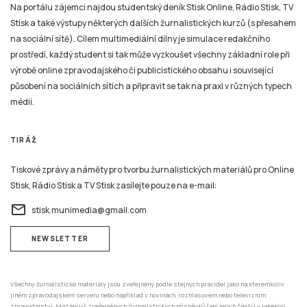
Na portálu zájemci najdou studentský deník Stisk Online, Rádio Stisk, TV
Stisk a také výstupy některých dalších žurnalistických kurzů (s přesahem
na sociální sítě). Cílem multimediální dílny je simulace redakčního
prostředí, každý student si tak může vyzkoušet všechny základní role při
výrobě online zpravodajského či publicistického obsahu i související
působení na sociálních sítích a připravit se tak na praxi v různých typech
médií.
TIRÁŽ
Tiskové zprávy a náměty pro tvorbu žurnalistických materiálů pro Online
Stisk, Rádio Stisk a TV Stisk zasílejte pouze na e-mail:
email
stisk.munimedia@gmail.com
NEWSLETTER
Všechny žurnalistické materiály jsou zveřejněny podle stejných pravidel jako na kterémkoliv
jiném zpravodajském serveru nebo například v novinách, rozhlasovém nebo televizním
zpravodajství. Mazání už zveřejněných žurnalistických příspěvků (ani jejich částí) v jakékoli