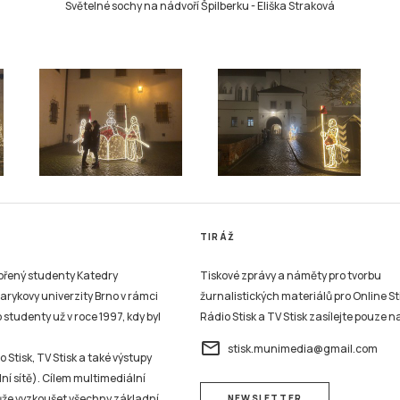
Světelné sochy na nádvoří Špilberku
-
Eliška Straková
TIRÁŽ
vořený studenty Katedry
Tiskové zprávy a náměty pro tvorbu
sarykovy univerzity Brno v rámci
žurnalistických materiálů pro Online St
studenty už v roce 1997, kdy byl
Rádio Stisk a TV Stisk zasílejte pouze n
email
stisk.munimedia@gmail.com
 Stisk, TV Stisk a také výstupy
ní sítě). Cílem multimediální
může vyzkoušet všechny základní
NEWSLETTER