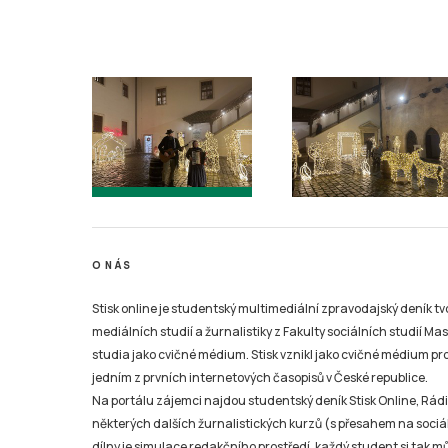
O NÁS
Stisk online je studentský multimediální zpravodajský deník t
mediálních studií a žurnalistiky z Fakulty sociálních studií Ma
studia jako cvičné médium. Stisk vznikl jako cvičné médium pro 
jedním z prvních internetových časopisů v České republice.
Na portálu zájemci najdou studentský deník Stisk Online, Rádio
některých dalších žurnalistických kurzů (s přesahem na sociál
dílny je simulace redakčního prostředí, každý student si tak 