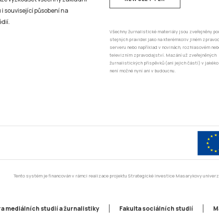
 i související působení na
dií.
Všechny žurnalistické materiály jsou zveřejněny po
stejných pravidel jako na kterémkoliv jiném zprav
serveru nebo například v novinách, rozhlasovém neb
televizním zpravodajství. Mazání už zveřejněných
žurnalistických příspěvků (ani jejich částí) v jakéko
není možné nyní ani v budoucnu.
Tento systém je financován v rámci realizace projektu Strategické investice Masarykovy unive
a mediálních studií a žurnalistiky
Fakulta sociálních studií
M