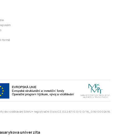
dle
odajském
o
li formě
rzity do vzdělávání SIMU+ registrační číslo CZ.02.2.67/0.0/0.0/16_016/0002416.
asarykova univerzita