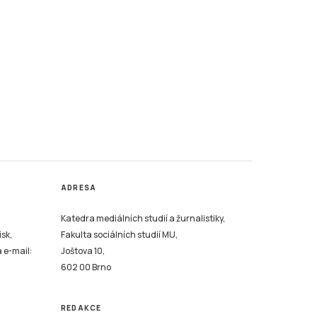
ADRESA
Katedra mediálních studií a žurnalistiky,
isk,
Fakulta sociálních studií MU,
a e-mail:
Joštova 10,
602 00 Brno
REDAKCE