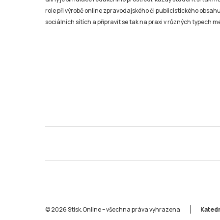
role při výrobě online zpravodajského či publicistického obsahu
sociálních sítích a připravit se tak na praxi v různých typech mé
© 2026 Stisk.Online – všechna práva vyhrazena
Katedr