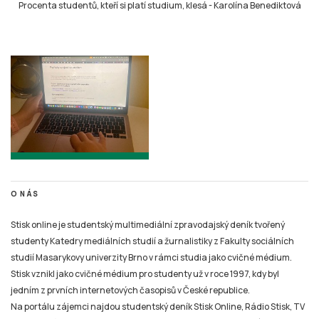
Procenta studentů, kteří si platí studium, klesá
-
Karolína Benediktová
O NÁS
Stisk online je studentský multimediální zpravodajský deník tvořený
studenty Katedry mediálních studií a žurnalistiky z Fakulty sociálních
studií Masarykovy univerzity Brno v rámci studia jako cvičné médium.
Stisk vznikl jako cvičné médium pro studenty už v roce 1997, kdy byl
jedním z prvních internetových časopisů v České republice.
Na portálu zájemci najdou studentský deník Stisk Online, Rádio Stisk, TV