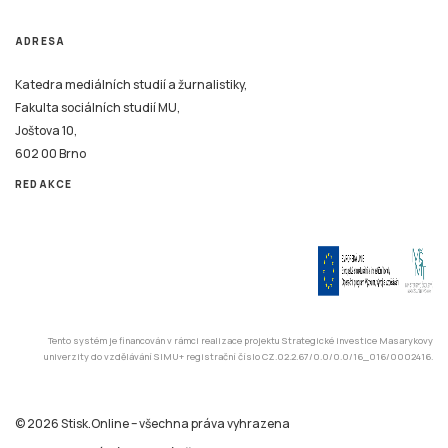
ADRESA
Katedra mediálních studií a žurnalistiky,
Fakulta sociálních studií MU,
Joštova 10,
602 00 Brno
REDAKCE
Tento systém je financován v rámci realizace projektu Strategické investice Masarykovy
univerzity do vzdělávání SIMU+ registrační číslo CZ.02.2.67/0.0/0.0/16_016/0002416.
© 2026 Stisk.Online – všechna práva vyhrazena