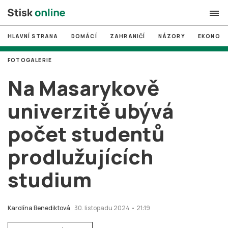
HLAVNÍ STRANA
DOMÁCÍ
ZAHRANIČÍ
NÁZORY
EKONOMI
search
FOTOGALERIE
#
MUNI
Na Masarykově
#
Brno
univerzitě ubývá
#
volby
počet studentů
login
PŘIHLÁSIT SE
prodlužujících
Zapomněli jste heslo?
Založit nový účet
studium
Karolína Benediktová
30. listopadu 2024 • 21:19