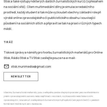
Stisk a také výstupy některých dalších žurnalistických kurzů (s přesahem
na sociální sítě). Cílem multimediální dílny je simulace redakčního
prostředí, každý student si tak může vyzkoušet všechny základní role při
výrobě online zpravodajského či publicistického obsahu i související
působení na sociálních sítích a připravit se tak na praxi v různých typech
médií.
TIRÁŽ
Tiskové zprávy a náměty pro tvorbu žurnalistických materiálů pro Online
Stisk, Rádio Stisk a TV Stisk zasílejte pouze na e-mail:
email
stisk.munimedia@gmail.com
NEWSLETTER
Všechny žurnalistické materiály jsou zveřejněny podle stejných pravidel jako na kterémkoliv
jiném zpravodajském serveru nebo například v novinách, rozhlasovém nebo televizním
zpravodajství. Mazání už zveřejněných žurnalistických příspěvků (ani jejich částí) v jakékoli
formě není možné nyní ani v budoucnu.