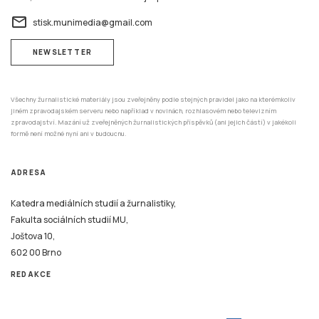
email
stisk.munimedia@gmail.com
NEWSLETTER
Všechny žurnalistické materiály jsou zveřejněny podle stejných pravidel jako na kterémkoliv
jiném zpravodajském serveru nebo například v novinách, rozhlasovém nebo televizním
zpravodajství. Mazání už zveřejněných žurnalistických příspěvků (ani jejich částí) v jakékoli
formě není možné nyní ani v budoucnu.
ADRESA
Katedra mediálních studií a žurnalistiky,
Fakulta sociálních studií MU,
Joštova 10,
602 00 Brno
REDAKCE