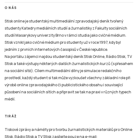
O NÁS
Stisk online je studentský multimediální zpravodajský deník tvořený
studenty Katedry mediálních studií a žurnalistiky z Fakulty sociálních
studií Masarykovy univerzity Brno v rámci studia jako cvičné médium.
Stisk vznikl jako cvičné médium pro studenty už v roce 1997, kdy byl
jedním z prvních internetových časopisů v České republice.
Na portálu zájemci najdou studentský deník Stisk Online, Rádio Stisk, TV
Stisk a také výstupy některých dalších žurnalistických kurzů (s přesahem
na sociální sítě). Cílem multimediální dílny je simulace redakčního
prostředí, každý student si tak může vyzkoušet všechny základní role při
výrobě online zpravodajského či publicistického obsahu i související
působení na sociálních sítích a připravit se tak na praxi v různých typech
médií.
TIRÁŽ
Tiskové zprávy a náměty pro tvorbu žurnalistických materiálů pro Online
Stisk, Rádio Stisk a TV Stisk zasílejte pouze na e-mail: