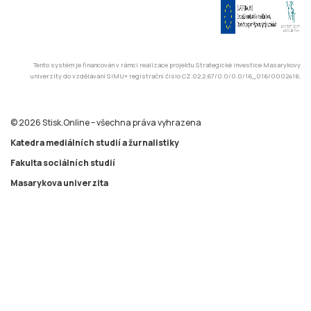
Tento systém je financován v rámci realizace projektu Strategické investice Masarykovy
univerzity do vzdělávání SIMU+ registrační číslo CZ.02.2.67/0.0/0.0/16_016/0002416.
© 2026 Stisk.Online – všechna práva vyhrazena
Katedra mediálních studií a žurnalistiky
Fakulta sociálních studií
Masarykova univerzita