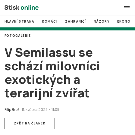
HLAVNÍ STRANA
DOMÁCÍ
ZAHRANIČÍ
NÁZORY
EKONOMI
search
FOTOGALERIE
#
MUNI
V Semilassu se
#
Brno
schází milovníci
#
volby
exotických a
login
PŘIHLÁSIT SE
terarijní zvířat
Zapomněli jste heslo?
Založit nový účet
Filip Brož
11. května 2025 • 11:05
ZPĚT NA ČLÁNEK