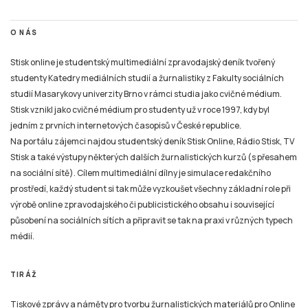
O NÁS
Stisk online je studentský multimediální zpravodajský deník tvořený
studenty Katedry mediálních studií a žurnalistiky z Fakulty sociálních
studií Masarykovy univerzity Brno v rámci studia jako cvičné médium.
Stisk vznikl jako cvičné médium pro studenty už v roce 1997, kdy byl
jedním z prvních internetových časopisů v České republice.
Na portálu zájemci najdou studentský deník Stisk Online, Rádio Stisk, TV
Stisk a také výstupy některých dalších žurnalistických kurzů (s přesahem
na sociální sítě). Cílem multimediální dílny je simulace redakčního
prostředí, každý student si tak může vyzkoušet všechny základní role při
výrobě online zpravodajského či publicistického obsahu i související
působení na sociálních sítích a připravit se tak na praxi v různých typech
médií.
TIRÁŽ
Tiskové zprávy a náměty pro tvorbu žurnalistických materiálů pro Online