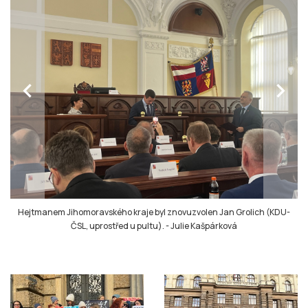
chevron_left
chevron_right
Hejtmanem Jihomoravského kraje byl znovuzvolen Jan Grolich (KDU-
ČSL, uprostřed u pultu).
-
Julie Kašpárková