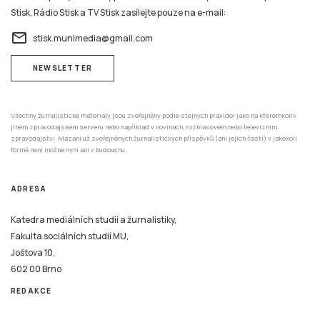
Stisk, Rádio Stisk a TV Stisk zasílejte pouze na e-mail:
email
stisk.munimedia@gmail.com
NEWSLETTER
Všechny žurnalistické materiály jsou zveřejněny podle stejných pravidel jako na kterémkoliv
jiném zpravodajském serveru nebo například v novinách, rozhlasovém nebo televizním
zpravodajství. Mazání už zveřejněných žurnalistických příspěvků (ani jejich částí) v jakékoli
formě není možné nyní ani v budoucnu.
ADRESA
Katedra mediálních studií a žurnalistiky,
Fakulta sociálních studií MU,
Joštova 10,
602 00 Brno
REDAKCE