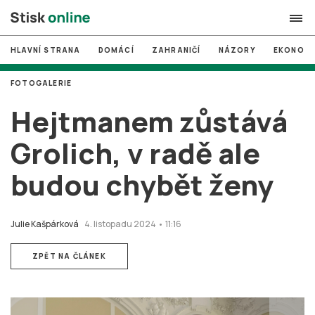
HLAVNÍ STRANA
DOMÁCÍ
ZAHRANIČÍ
NÁZORY
EKONOMI
search
FOTOGALERIE
#
MUNI
Hejtmanem zůstává
#
Brno
Grolich, v radě ale
#
volby
budou chybět ženy
login
PŘIHLÁSIT SE
Zapomněli jste heslo?
Julie Kašpárková
4. listopadu 2024 • 11:16
Založit nový účet
ZPĚT NA ČLÁNEK