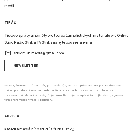
médií.
TIRÁŽ
Tiskové zprávy a náměty pro tvorbu žurnalistických materiálů pro Online
Stisk, Rádio Stisk a TV Stisk zasílejte pouze na e-mail:
email
stisk.munimedia@gmail.com
NEWSLETTER
Všechny žurnalistické materiály jsou zveřejněny podle stejných pravidel jako na kterémkoliv
jiném zpravodajském serveru nebo například v novinách, rozhlasovém nebo televizním
zpravodajství. Mazání už zveřejněných žurnalistických příspěvků (ani jejich částí) v jakékoli
formě není možné nyní ani v budoucnu.
ADRESA
Katedra mediálních studií a žurnalistiky,