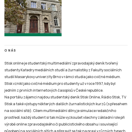
O NÁS
Stisk online je studentský multimediální zpravodajský deník tvořený
studenty Katedry mediálních studií a žurnalistiky z Fakulty sociálních
studií Masarykovy univerzity Brno v rámci studia jako cvičné médium.
Stisk vznikl jako cvičné médium pro studenty už v roce 1997, kdy byl
jedním z prvních internetových časopisů v České republice.
Na portálu zájemci najdou studentský deník Stisk Online, Rádio Stisk, TV
Stisk a také výstupy některých dalších žurnalistických kurzů (s přesahem
na sociální sítě). Cílem multimediální dílny je simulace redakčního
prostředí, každý student si tak může vyzkoušet všechny základní role při
výrobě online zpravodajského či publicistického obsahu i související
působení na sociálních sítích a připravit se tak na praxi v různých typech