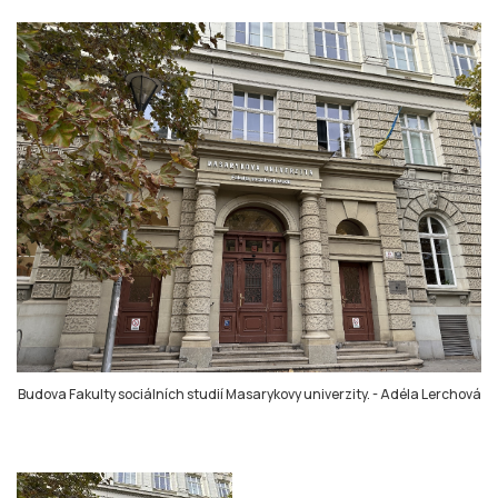
Budova Fakulty sociálních studií Masarykovy univerzity.
-
Adéla Lerchová