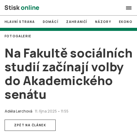
HLAVNÍ STRANA
DOMÁCÍ
ZAHRANIČÍ
NÁZORY
EKONOMI
search
FOTOGALERIE
#
MUNI
Na Fakultě sociálních
#
Brno
studií začínají volby
#
volby
do Akademického
login
PŘIHLÁSIT SE
senátu
Zapomněli jste heslo?
Založit nový účet
Adéla Lerchová
11. října 2025 • 11:55
ZPĚT NA ČLÁNEK