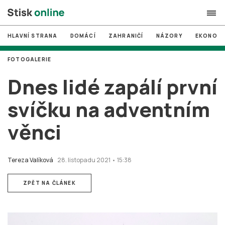
HLAVNÍ STRANA
DOMÁCÍ
ZAHRANIČÍ
NÁZORY
EKONOMI
search
FOTOGALERIE
#
MUNI
Dnes lidé zapálí první
#
Brno
svíčku na adventním
#
volby
věnci
login
PŘIHLÁSIT SE
Zapomněli jste heslo?
Tereza Valíková
28. listopadu 2021 • 15:38
Založit nový účet
ZPĚT NA ČLÁNEK