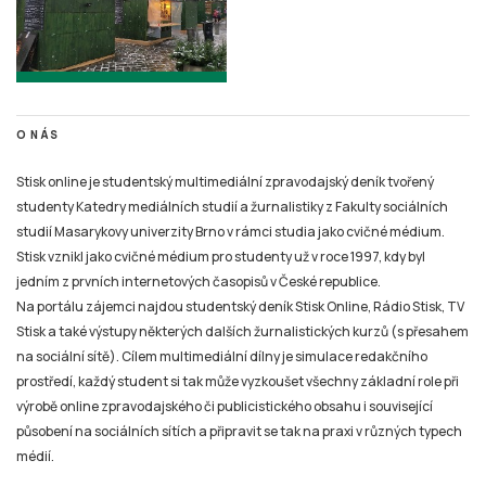
O NÁS
Stisk online je studentský multimediální zpravodajský deník tvořený
studenty Katedry mediálních studií a žurnalistiky z Fakulty sociálních
studií Masarykovy univerzity Brno v rámci studia jako cvičné médium.
Stisk vznikl jako cvičné médium pro studenty už v roce 1997, kdy byl
jedním z prvních internetových časopisů v České republice.
Na portálu zájemci najdou studentský deník Stisk Online, Rádio Stisk, TV
Stisk a také výstupy některých dalších žurnalistických kurzů (s přesahem
na sociální sítě). Cílem multimediální dílny je simulace redakčního
prostředí, každý student si tak může vyzkoušet všechny základní role při
výrobě online zpravodajského či publicistického obsahu i související
působení na sociálních sítích a připravit se tak na praxi v různých typech
médií.