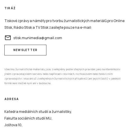
TIRÁŽ
Tiskové zprávy a náměty pro tvorbu žurnalistických materiálů pro Online
Stisk, Rádio Stisk a TV Stisk zasílejte pouze na e-mail:
email
stisk.munimedia@gmail.com
NEWSLETTER
Všechny žurnalistické materiály jsou zveřejněny podle stejných pravidel jako na kterémkoliv
jiném zpravodajském serveru nebo například v novinách, rozhlasovém nebo televizním
zpravodajství. Mazání už zveřejněných žurnalistických příspěvků (ani jejich částí) v jakékoli
formě není možné nyní ani v budoucnu.
ADRESA
Katedra mediálních studií a žurnalistiky,
Fakulta sociálních studií MU,
Joštova 10,