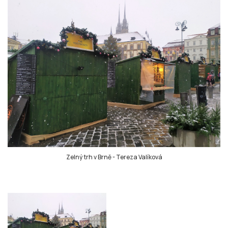
Zelný trh v Brně
-
Tereza Valíková