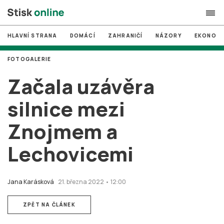
HLAVNÍ STRANA
DOMÁCÍ
ZAHRANIČÍ
NÁZORY
EKONOMI
search
FOTOGALERIE
#
MUNI
Začala uzávěra
#
Brno
silnice mezi
#
volby
Znojmem a
login
PŘIHLÁSIT SE
Lechovicemi
Zapomněli jste heslo?
Založit nový účet
Jana Karásková
21. března 2022 • 12:00
ZPĚT NA ČLÁNEK