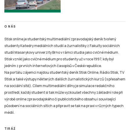
O NÁS
Stisk online je studentský multimediální zpravodajský deník tvořený
studenty Katedry mediálních studií a žurnalistiky z Fakulty sociálních
studií Masarykovy univerzity Brno v rámci studia jako cvičné médium.
Stisk vznikl jako cvičné médium pro studenty už v roce 1997, kdy byl
jedním z prvních internetových časopisů v České republice.
Na portálu zájemci najdou studentský deník Stisk Online, Rádio Stisk, TV
Stisk a také výstupy některých dalších žurnalistických kurzů (s přesahem
na sociální sítě). Cílem multimediální dílny je simulace redakčního
prostředí, každý student si tak může vyzkoušet všechny základní role při
výrobě online zpravodajského či publicistického obsahu i související
působení na sociálních sítích a připravit se tak na praxi v různých typech
médií.
TIRÁŽ