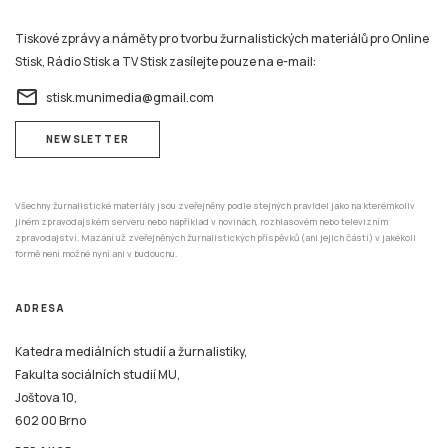
Tiskové zprávy a náměty pro tvorbu žurnalistických materiálů pro Online
Stisk, Rádio Stisk a TV Stisk zasílejte pouze na e-mail:
email
stisk.munimedia@gmail.com
NEWSLETTER
Všechny žurnalistické materiály jsou zveřejněny podle stejných pravidel jako na kterémkoliv
jiném zpravodajském serveru nebo například v novinách, rozhlasovém nebo televizním
zpravodajství. Mazání už zveřejněných žurnalistických příspěvků (ani jejich částí) v jakékoli
formě není možné nyní ani v budoucnu.
ADRESA
Katedra mediálních studií a žurnalistiky,
Fakulta sociálních studií MU,
Joštova 10,
602 00 Brno