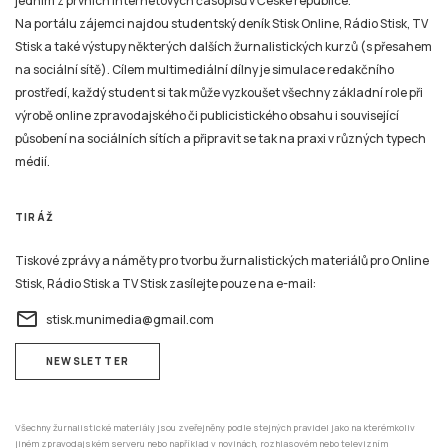
jedním z prvních internetových časopisů v České republice.
Na portálu zájemci najdou studentský deník Stisk Online, Rádio Stisk, TV
Stisk a také výstupy některých dalších žurnalistických kurzů (s přesahem
na sociální sítě). Cílem multimediální dílny je simulace redakčního
prostředí, každý student si tak může vyzkoušet všechny základní role při
výrobě online zpravodajského či publicistického obsahu i související
působení na sociálních sítích a připravit se tak na praxi v různých typech
médií.
TIRÁŽ
Tiskové zprávy a náměty pro tvorbu žurnalistických materiálů pro Online
Stisk, Rádio Stisk a TV Stisk zasílejte pouze na e-mail:
email
stisk.munimedia@gmail.com
NEWSLETTER
Všechny žurnalistické materiály jsou zveřejněny podle stejných pravidel jako na kterémkoliv
jiném zpravodajském serveru nebo například v novinách, rozhlasovém nebo televizním