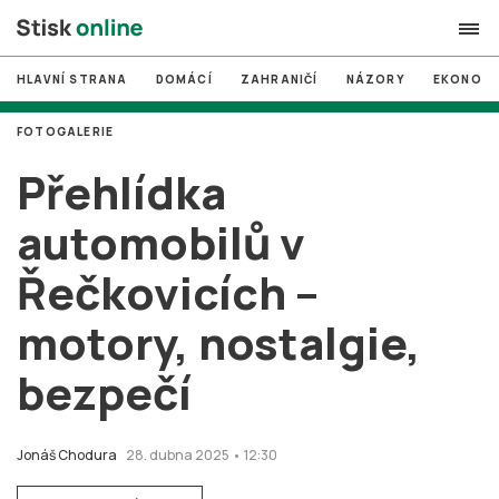
HLAVNÍ STRANA
DOMÁCÍ
ZAHRANIČÍ
NÁZORY
EKONOMI
search
FOTOGALERIE
#
MUNI
Přehlídka
#
Brno
automobilů v
#
volby
Řečkovicích –
login
PŘIHLÁSIT SE
motory, nostalgie,
Zapomněli jste heslo?
Založit nový účet
bezpečí
Jonáš Chodura
28. dubna 2025 • 12:30