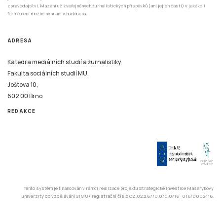
zpravodajství. Mazání už zveřejněných žurnalistických příspěvků (ani jejich částí) v jakékoli
formě není možné nyní ani v budoucnu.
ADRESA
Katedra mediálních studií a žurnalistiky,
Fakulta sociálních studií MU,
Joštova 10,
602 00 Brno
REDAKCE
Tento systém je financován v rámci realizace projektu Strategické investice Masarykovy
univerzity do vzdělávání SIMU+ registrační číslo CZ.02.2.67/0.0/0.0/16_016/0002416.