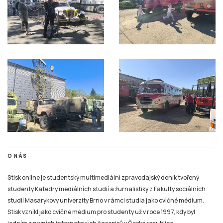
O NÁS
Stisk online je studentský multimediální zpravodajský deník tvořený
studenty Katedry mediálních studií a žurnalistiky z Fakulty sociálních
studií Masarykovy univerzity Brno v rámci studia jako cvičné médium.
Stisk vznikl jako cvičné médium pro studenty už v roce 1997, kdy byl