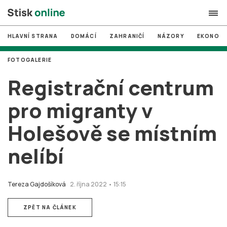
HLAVNÍ STRANA
DOMÁCÍ
ZAHRANIČÍ
NÁZORY
EKONOMI
search
FOTOGALERIE
#
MUNI
Registrační centrum
#
Brno
pro migranty v
#
volby
Holešově se místním
login
PŘIHLÁSIT SE
nelíbí
Zapomněli jste heslo?
Založit nový účet
Tereza Gajdošíková
2. října 2022 • 15:15
ZPĚT NA ČLÁNEK