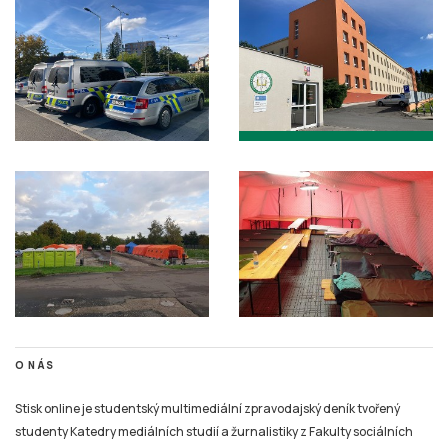
O NÁS
Stisk online je studentský multimediální zpravodajský deník tvořený
studenty Katedry mediálních studií a žurnalistiky z Fakulty sociálních