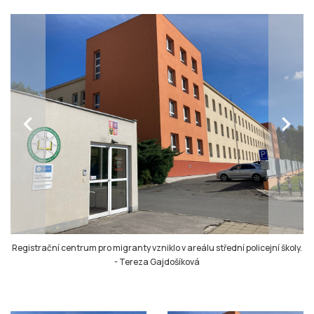
chevron_left
chevron_right
Registrační centrum pro migranty vzniklo v areálu střední policejní školy.
-
Tereza Gajdošíková