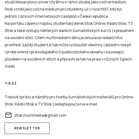
studií Masarykovy univerzity Brno v rámci studia jako cvičné médium.
Stisk vznikl jako cvičné médium pro studenty už v roce 1997, kdy byl
jedním z prvních internetových časopisů v České republice.
Na portálu zájemci najdou studentský deník Stisk Online, Rádio Stisk, TV
Stisk a také výstupy některých dalších žurnalistických kurzů (s přesahem
na sociální sítě). Cílem multimediální dílny je simulace redakčního
prostředí, každý student si tak může vyzkoušet všechny základní role při
výrobě online zpravodajského či publicistického obsahu i související
působení na sociálních sítích a připravit se tak na praxi v různých typech
médií.
TIRÁŽ
Tiskové zprávy a náměty pro tvorbu žurnalistických materiálů pro Online
Stisk, Rádio Stisk a TV Stisk zasílejte pouze na e-mail:
email
stisk.munimedia@gmail.com
NEWSLETTER