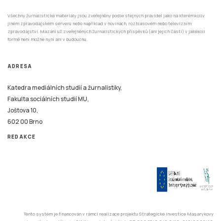
Všechny žurnalistické materiály jsou zveřejněny podle stejných pravidel jako na kterémkoliv
jiném zpravodajském serveru nebo například v novinách, rozhlasovém nebo televizním
zpravodajství. Mazání už zveřejněných žurnalistických příspěvků (ani jejich částí) v jakékoli
formě není možné nyní ani v budoucnu.
ADRESA
Katedra mediálních studií a žurnalistiky,
Fakulta sociálních studií MU,
Joštova 10,
602 00 Brno
REDAKCE
Tento systém je financován v rámci realizace projektu Strategické investice Masarykovy