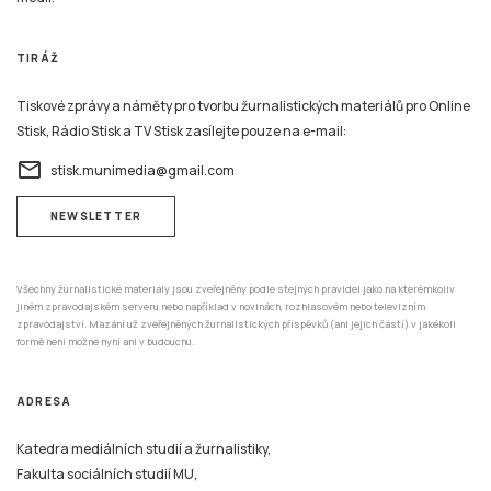
TIRÁŽ
Tiskové zprávy a náměty pro tvorbu žurnalistických materiálů pro Online
Stisk, Rádio Stisk a TV Stisk zasílejte pouze na e-mail:
email
stisk.munimedia@gmail.com
NEWSLETTER
Všechny žurnalistické materiály jsou zveřejněny podle stejných pravidel jako na kterémkoliv
jiném zpravodajském serveru nebo například v novinách, rozhlasovém nebo televizním
zpravodajství. Mazání už zveřejněných žurnalistických příspěvků (ani jejich částí) v jakékoli
formě není možné nyní ani v budoucnu.
ADRESA
Katedra mediálních studií a žurnalistiky,
Fakulta sociálních studií MU,