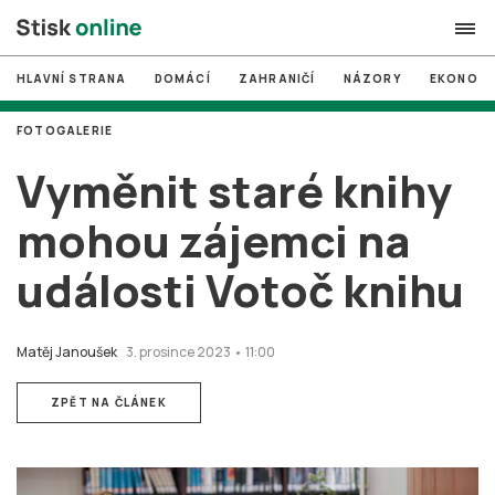
HLAVNÍ STRANA
DOMÁCÍ
ZAHRANIČÍ
NÁZORY
EKONOMI
search
FOTOGALERIE
#
MUNI
Vyměnit staré knihy
#
Brno
mohou zájemci na
#
volby
události Votoč knihu
login
PŘIHLÁSIT SE
Zapomněli jste heslo?
Matěj Janoušek
3. prosince 2023 • 11:00
Založit nový účet
ZPĚT NA ČLÁNEK