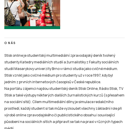
O NÁS
Stisk online je studentský multimediální zpravodajský deník tvořený
studenty Katedry mediálních studií a žurnalistiky z Fakulty sociálních
studií Masarykovy univerzity Brno v rámci studia jako cvičné médium.
Stisk vznikl jako cvičné médium pro studenty už v roce 1997, kdy byl
jedním z prvních internetových časopisů v České republice.
Na portálu zájemci najdou studentský deník Stisk Online, Rádio Stisk, TV
Stisk a také výstupy některých dalších žurnalistických kurzů (s přesahem
na sociální sítě). Cílem multimediální dílny je simulace redakčního
prostředí, každý student si tak může vyzkoušet všechny základní role při
výrobě online zpravodajského či publicistického obsahu i související
působení na sociálních sítích a připravit se tak na praxi v různých typech
médií.