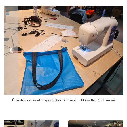
chevron_left
Účastníci si na akci vyzkoušeli ušít tašku.
-
Eliška Punčochářová