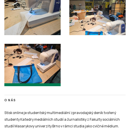
O NÁS
Stisk online je studentský multimediální zpravodajský deník tvořený
studenty Katedry mediálních studií a žurnalistiky z Fakulty sociálních
studií Masarykovy univerzity Brno v rámci studia jako cvičné médium.