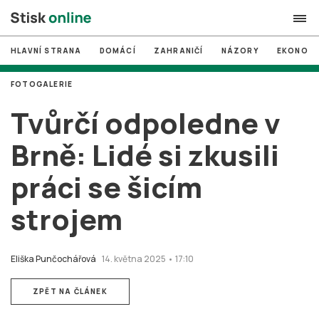
HLAVNÍ STRANA
DOMÁCÍ
ZAHRANIČÍ
NÁZORY
EKONOMI
search
FOTOGALERIE
#
MUNI
Tvůrčí odpoledne v
#
Brno
Brně: Lidé si zkusili
#
volby
práci se šicím
login
PŘIHLÁSIT SE
strojem
Zapomněli jste heslo?
Založit nový účet
Eliška Punčochářová
14. května 2025 • 17:10
ZPĚT NA ČLÁNEK