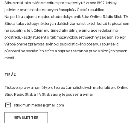
Stisk vznikl jako cvičné médium pro studenty už v roce 1997, kdy byl
jedním z prvních internetových časopisů v České republice.
Na portálu zájemci najdou studentský deník Stisk Online, Rádio Stisk, TV
Stisk a také výstupy některých dalších žurnalistických kurzů (s přesahem
na sociální sítě). Cílem multimediální dílny je simulace redakčního
prostředí, každý student si tak může vyzkoušet všechny základní role při
výrobě online zpravodajského či publicistického obsahu i související
působení na sociálních sítích a připravit se tak na praxi v různých typech
médií.
TIRÁŽ
Tiskové zprávy a náměty pro tvorbu žurnalistických materiálů pro Online
Stisk, Rádio Stisk a TV Stisk zasílejte pouze na e-mail:
email
stisk.munimedia@gmail.com
NEWSLETTER