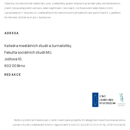
Všechny žurnalistické materiály jsou zveřejněny podle stejných pravidel jako na kterémkoliv
jiném zpravodajském serveru nebo například v novinách, rozhlasovém nebo televizním
zpravodajství. Mazání už zveřejněných žurnalistických příspěvků (ani jejich částí) v jakékoli
formě není možné nyní ani v budoucnu.
ADRESA
Katedra mediálních studií a žurnalistiky,
Fakulta sociálních studií MU,
Joštova 10,
602 00 Brno
REDAKCE
Tento systém je financován v rámci realizace projektu Strategické investice Masarykovy
univerzity do vzdělávání SIMU+ registrační číslo CZ.02.2.67/0.0/0.0/16_016/0002416.