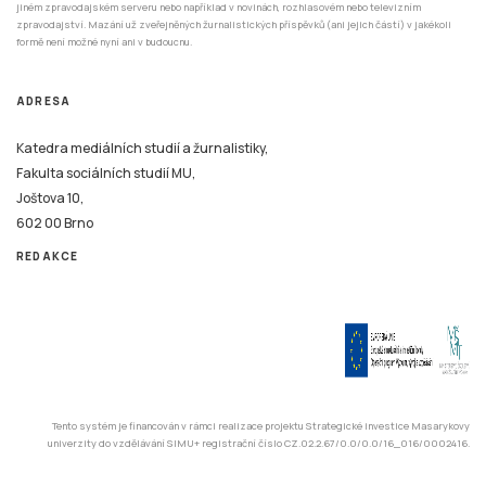
jiném zpravodajském serveru nebo například v novinách, rozhlasovém nebo televizním
zpravodajství. Mazání už zveřejněných žurnalistických příspěvků (ani jejich částí) v jakékoli
formě není možné nyní ani v budoucnu.
ADRESA
Katedra mediálních studií a žurnalistiky,
Fakulta sociálních studií MU,
Joštova 10,
602 00 Brno
REDAKCE
Tento systém je financován v rámci realizace projektu Strategické investice Masarykovy
univerzity do vzdělávání SIMU+ registrační číslo CZ.02.2.67/0.0/0.0/16_016/0002416.