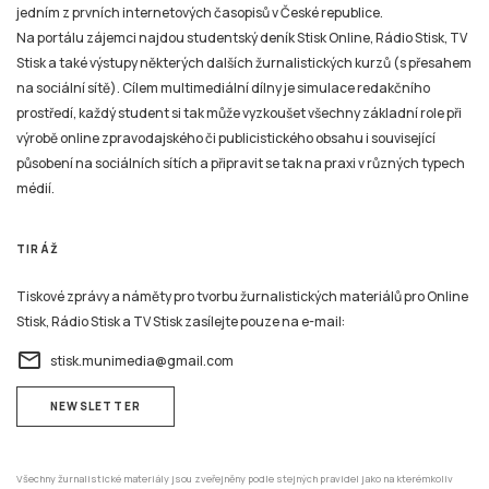
jedním z prvních internetových časopisů v České republice.
Na portálu zájemci najdou studentský deník Stisk Online, Rádio Stisk, TV
Stisk a také výstupy některých dalších žurnalistických kurzů (s přesahem
na sociální sítě). Cílem multimediální dílny je simulace redakčního
prostředí, každý student si tak může vyzkoušet všechny základní role při
výrobě online zpravodajského či publicistického obsahu i související
působení na sociálních sítích a připravit se tak na praxi v různých typech
médií.
TIRÁŽ
Tiskové zprávy a náměty pro tvorbu žurnalistických materiálů pro Online
Stisk, Rádio Stisk a TV Stisk zasílejte pouze na e-mail:
email
stisk.munimedia@gmail.com
NEWSLETTER
Všechny žurnalistické materiály jsou zveřejněny podle stejných pravidel jako na kterémkoliv