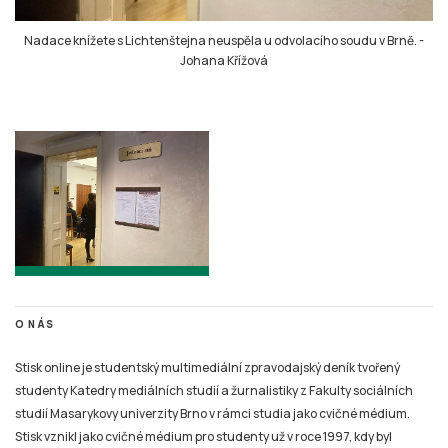
Nadace knížete s Lichtenštejna neuspěla u odvolacího soudu v Brně.
-
Johana Křížová
O NÁS
Stisk online je studentský multimediální zpravodajský deník tvořený
studenty Katedry mediálních studií a žurnalistiky z Fakulty sociálních
studií Masarykovy univerzity Brno v rámci studia jako cvičné médium.
Stisk vznikl jako cvičné médium pro studenty už v roce 1997, kdy byl