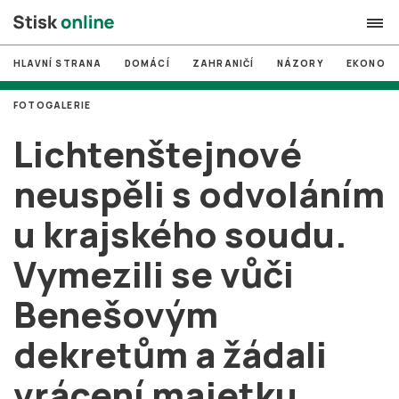
HLAVNÍ STRANA
DOMÁCÍ
ZAHRANIČÍ
NÁZORY
EKONOMI
search
FOTOGALERIE
#
MUNI
Lichtenštejnové
#
Brno
neuspěli s odvoláním
#
volby
u krajského soudu.
login
PŘIHLÁSIT SE
Vymezili se vůči
Zapomněli jste heslo?
Založit nový účet
Benešovým
dekretům a žádali
vrácení majetku