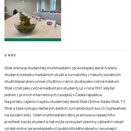
O NÁS
Stisk online je studentský multimediální zpravodajský deník tvořený
studenty Katedry mediálních studií a žurnalistiky z Fakulty sociálních
studií Masarykovy univerzity Brno v rámci studia jako cvičné médium.
Stisk vznikl jako cvičné médium pro studenty už v roce 1997, kdy byl
jedním z prvních internetových časopisů v České republice.
Na portálu zájemci najdou studentský deník Stisk Online, Rádio Stisk, TV
Stisk a také výstupy některých dalších žurnalistických kurzů (s přesahem
na sociální sítě). Cílem multimediální dílny je simulace redakčního
prostředí, každý student si tak může vyzkoušet všechny základní role při
výrobě online zpravodajského či publicistického obsahu i související