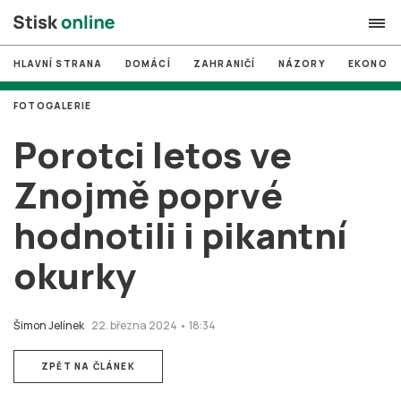
HLAVNÍ STRANA
DOMÁCÍ
ZAHRANIČÍ
NÁZORY
EKONOMI
search
FOTOGALERIE
#
MUNI
Porotci letos ve
#
Brno
Znojmě poprvé
#
volby
hodnotili i pikantní
login
PŘIHLÁSIT SE
okurky
Zapomněli jste heslo?
Založit nový účet
Šimon Jelínek
22. března 2024 • 18:34
ZPĚT NA ČLÁNEK