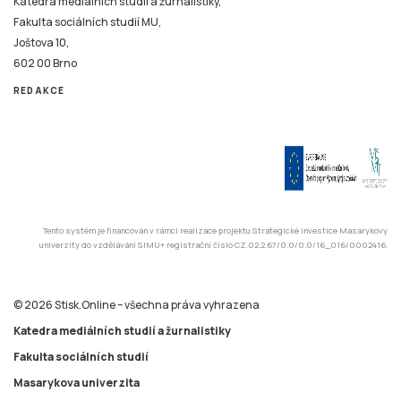
Katedra mediálních studií a žurnalistiky,
Fakulta sociálních studií MU,
Joštova 10,
602 00 Brno
REDAKCE
Tento systém je financován v rámci realizace projektu Strategické investice Masarykovy
univerzity do vzdělávání SIMU+ registrační číslo CZ.02.2.67/0.0/0.0/16_016/0002416.
© 2026 Stisk.Online – všechna práva vyhrazena
Katedra mediálních studií a žurnalistiky
Fakulta sociálních studií
Masarykova univerzita