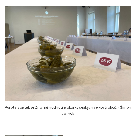
Porota v pátek ve Znojmě hodnotila okurky českých velkovýrobců.
-
Šimon
Jelínek