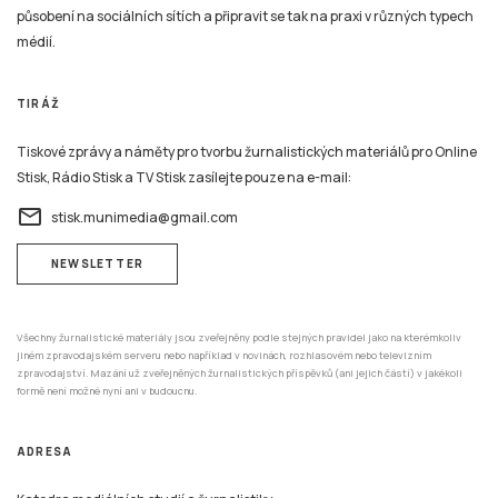
působení na sociálních sítích a připravit se tak na praxi v různých typech
médií.
TIRÁŽ
Tiskové zprávy a náměty pro tvorbu žurnalistických materiálů pro Online
Stisk, Rádio Stisk a TV Stisk zasílejte pouze na e-mail:
email
stisk.munimedia@gmail.com
NEWSLETTER
Všechny žurnalistické materiály jsou zveřejněny podle stejných pravidel jako na kterémkoliv
jiném zpravodajském serveru nebo například v novinách, rozhlasovém nebo televizním
zpravodajství. Mazání už zveřejněných žurnalistických příspěvků (ani jejich částí) v jakékoli
formě není možné nyní ani v budoucnu.
ADRESA