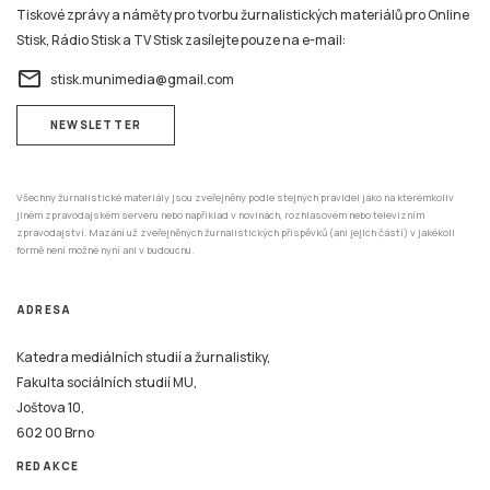
Tiskové zprávy a náměty pro tvorbu žurnalistických materiálů pro Online
Stisk, Rádio Stisk a TV Stisk zasílejte pouze na e-mail:
email
stisk.munimedia@gmail.com
NEWSLETTER
Všechny žurnalistické materiály jsou zveřejněny podle stejných pravidel jako na kterémkoliv
jiném zpravodajském serveru nebo například v novinách, rozhlasovém nebo televizním
zpravodajství. Mazání už zveřejněných žurnalistických příspěvků (ani jejich částí) v jakékoli
formě není možné nyní ani v budoucnu.
ADRESA
Katedra mediálních studií a žurnalistiky,
Fakulta sociálních studií MU,
Joštova 10,
602 00 Brno
REDAKCE