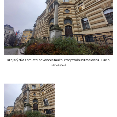
Krajský súd zamietol odvolanie muža, ktorý znásilnil maloletú
-
Lucia
Farkašová