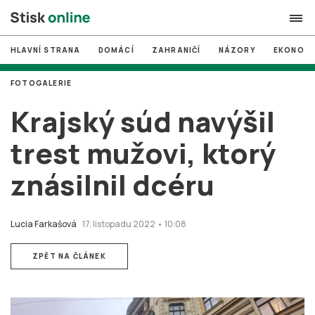
HLAVNÍ STRANA
DOMÁCÍ
ZAHRANIČÍ
NÁZORY
EKONOMI
search
FOTOGALERIE
#
MUNI
Krajský súd navýšil
#
Brno
trest mužovi, ktorý
#
volby
znásilnil dcéru
login
PŘIHLÁSIT SE
Zapomněli jste heslo?
Lucia Farkašová
17. listopadu 2022 • 10:08
Založit nový účet
ZPĚT NA ČLÁNEK