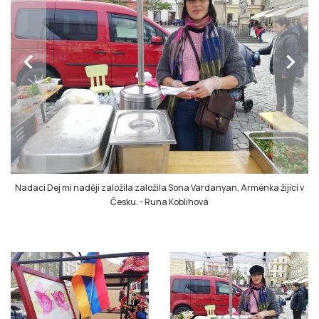
chevron_left
chevron_right
Nadaci Dej mi naději založila založila Sona Vardanyan, Arménka žijící v
Česku.
-
Runa Koblihová