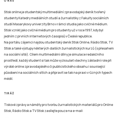
O NÁS
Stisk online je studentský multimediální zpravodajský deník tvořený
studenty Katedry mediálních studií a žurnalistiky z Fakulty sociálních
studií Masarykovy univerzity Brno v rámci studia jako cvičné médium.
Stisk vznikl jako cvičné médium pro studenty už v roce 1997, kdy byl
jedním z prvních internetových časopisů v České republice.
Na portálu zájemci najdou studentský deník Stisk Online, Rádio Stisk, TV
Stisk a také výstupy některých dalších žurnalistických kurzů (s přesahem
na sociální sítě). Cílem multimediální dílny je simulace redakčního
prostředí, každý student si tak může vyzkoušet všechny základní role při
výrobě online zpravodajského či publicistického obsahu i související
působení na sociálních sítích a připravit se tak na praxi v různých typech
médií.
TIRÁŽ
Tiskové zprávy a náměty pro tvorbu žurnalistických materiálů pro Online
Stisk, Rádio Stisk a TV Stisk zasílejte pouze na e-mail: