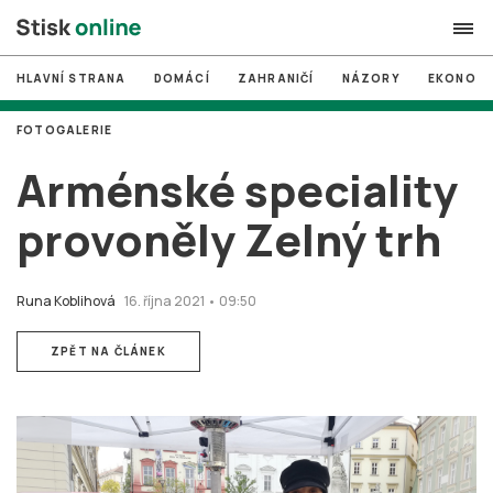
HLAVNÍ STRANA
DOMÁCÍ
ZAHRANIČÍ
NÁZORY
EKONOMI
search
FOTOGALERIE
#
MUNI
Arménské speciality
#
Brno
provoněly Zelný trh
#
volby
login
PŘIHLÁSIT SE
Runa Koblihová
16. října 2021 • 09:50
Zapomněli jste heslo?
ZPĚT NA ČLÁNEK
Založit nový účet