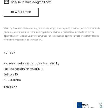
email
stisk.munimedia@gmail.com
NEWSLETTER
Všechny žurnalistické materiály jsou zveřejněny podle stejných pravidel jako na kterémkoliv
jiném zpravodajském serveru nebo například v novinách, rozhlasovém nebo televizním
zpravodajství. Mazání už zveřejněných žurnalistických příspěvků (ani jejich částí) v jakékoli
formě není možné nyní ani v budoucnu.
ADRESA
Katedra mediálních studií a žurnalistiky,
Fakulta sociálních studií MU,
Joštova 10,
602 00 Brno
REDAKCE