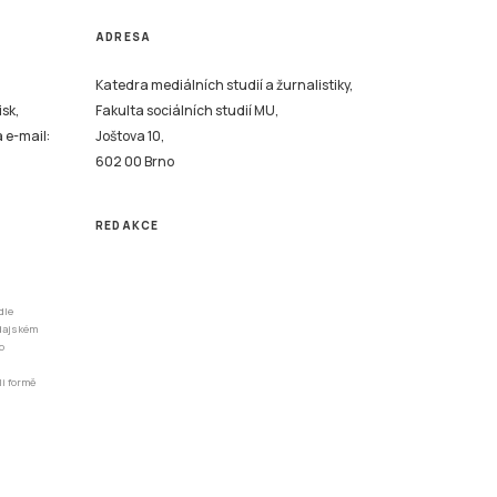
ADRESA
Katedra mediálních studií a žurnalistiky,
isk,
Fakulta sociálních studií MU,
a e-mail:
Joštova 10,
602 00 Brno
REDAKCE
dle
odajském
o
li formě