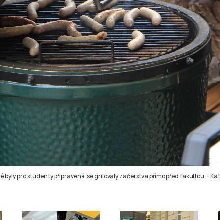
ré byly pro studenty připravené, se grilovaly začerstva přímo před fakultou.
-
Kat