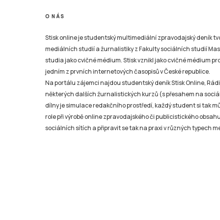
O NÁS
Stisk online je studentský multimediální zpravodajský deník t
mediálních studií a žurnalistiky z Fakulty sociálních studií Ma
studia jako cvičné médium. Stisk vznikl jako cvičné médium pro 
jedním z prvních internetových časopisů v České republice.
Na portálu zájemci najdou studentský deník Stisk Online, Rádio
některých dalších žurnalistických kurzů (s přesahem na sociál
dílny je simulace redakčního prostředí, každý student si tak 
role při výrobě online zpravodajského či publicistického obsahu
sociálních sítích a připravit se tak na praxi v různých typech mé