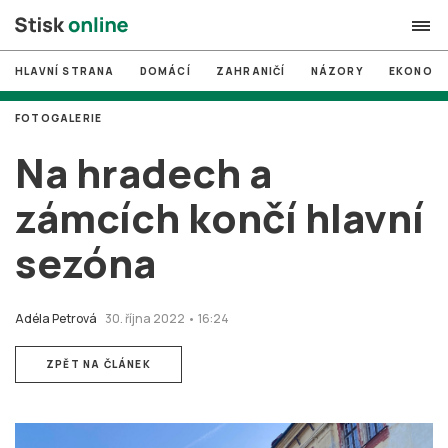
HLAVNÍ STRANA
DOMÁCÍ
ZAHRANIČÍ
NÁZORY
EKONOMI
search
FOTOGALERIE
#
MUNI
Na hradech a
#
Brno
zámcích končí hlavní
#
volby
sezóna
login
PŘIHLÁSIT SE
Zapomněli jste heslo?
Adéla Petrová
30. října 2022 • 16:24
Založit nový účet
ZPĚT NA ČLÁNEK