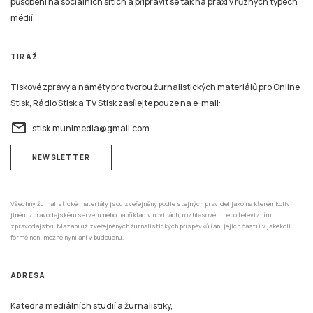
působení na sociálních sítích a připravit se tak na praxi v různých typech
médií.
TIRÁŽ
Tiskové zprávy a náměty pro tvorbu žurnalistických materiálů pro Online
Stisk, Rádio Stisk a TV Stisk zasílejte pouze na e-mail:
email
stisk.munimedia@gmail.com
NEWSLETTER
Všechny žurnalistické materiály jsou zveřejněny podle stejných pravidel jako na kterémkoliv
jiném zpravodajském serveru nebo například v novinách, rozhlasovém nebo televizním
zpravodajství. Mazání už zveřejněných žurnalistických příspěvků (ani jejich částí) v jakékoli
formě není možné nyní ani v budoucnu.
ADRESA
Katedra mediálních studií a žurnalistiky,