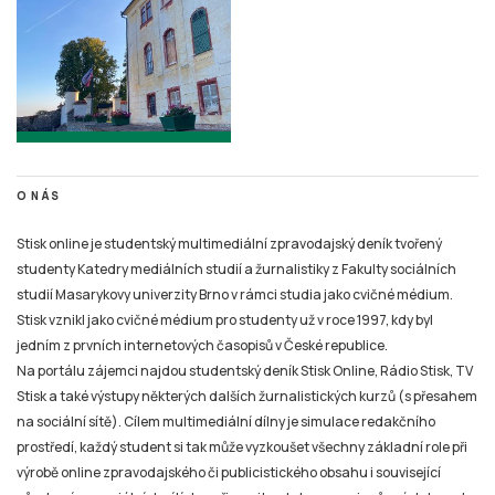
O NÁS
Stisk online je studentský multimediální zpravodajský deník tvořený
studenty Katedry mediálních studií a žurnalistiky z Fakulty sociálních
studií Masarykovy univerzity Brno v rámci studia jako cvičné médium.
Stisk vznikl jako cvičné médium pro studenty už v roce 1997, kdy byl
jedním z prvních internetových časopisů v České republice.
Na portálu zájemci najdou studentský deník Stisk Online, Rádio Stisk, TV
Stisk a také výstupy některých dalších žurnalistických kurzů (s přesahem
na sociální sítě). Cílem multimediální dílny je simulace redakčního
prostředí, každý student si tak může vyzkoušet všechny základní role při
výrobě online zpravodajského či publicistického obsahu i související